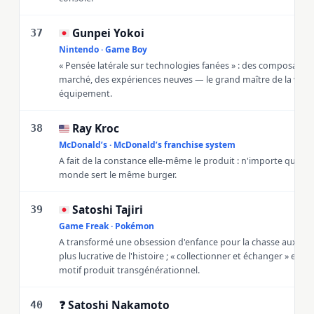
Gunpei Yokoi
🇯🇵
37
Nintendo · Game Boy
« Pensée latérale sur technologies fanées » : des composants 
marché, des expériences neuves — le grand maître de la victo
équipement.
Ray Kroc
🇺🇸
38
McDonald’s · McDonald’s franchise system
A fait de la constance elle-même le produit : n'importe quel r
monde sert le même burger.
Satoshi Tajiri
🇯🇵
39
Game Freak · Pokémon
A transformé une obsession d'enfance pour la chasse aux inse
plus lucrative de l'histoire ; « collectionner et échanger » est
motif produit transgénérationnel.
Satoshi Nakamoto
❓
40