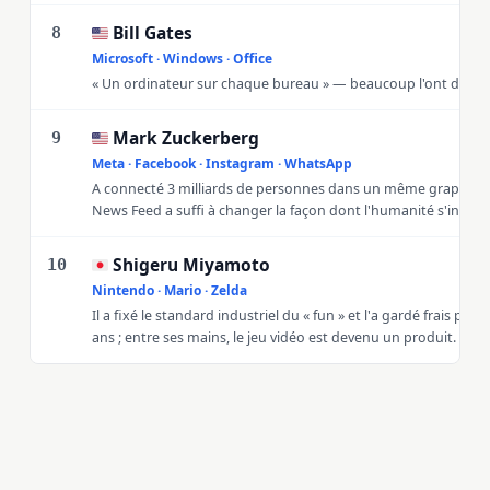
Bill Gates
🇺🇸
8
Microsoft · Windows · Office
« Un ordinateur sur chaque bureau » — beaucoup l'ont dit, lui l
Mark Zuckerberg
🇺🇸
9
Meta · Facebook · Instagram · WhatsApp
A connecté 3 milliards de personnes dans un même graphe soci
News Feed a suffi à changer la façon dont l'humanité s'inform
Shigeru Miyamoto
🇯🇵
10
Nintendo · Mario · Zelda
Il a fixé le standard industriel du « fun » et l'a gardé frais pe
ans ; entre ses mains, le jeu vidéo est devenu un produit.