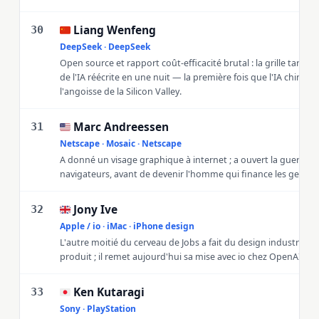
Liang Wenfeng
🇨🇳
30
DeepSeek · DeepSeek
Open source et rapport coût-efficacité brutal : la grille tarifai
de l'IA réécrite en une nuit — la première fois que l'IA chinois
l'angoisse de la Silicon Valley.
Marc Andreessen
🇺🇸
31
Netscape · Mosaic · Netscape
A donné un visage graphique à internet ; a ouvert la guerre d
navigateurs, avant de devenir l'homme qui finance les gens p
Jony Ive
🇬🇧
32
Apple / io · iMac · iPhone design
L'autre moitié du cerveau de Jobs a fait du design industriel u
produit ; il remet aujourd'hui sa mise avec io chez OpenAI.
Ken Kutaragi
🇯🇵
33
Sony · PlayStation