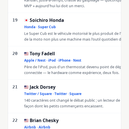
Kanban, juste-à-temps, chasse au gaspillage — quiconque dit 
MVP » aujourd'hui lui doit un merci.
Soichiro Honda
🇯🇵
19
Honda · Super Cub
Le Super Cub est le véhicule motorisé le plus produit de l'histoi
de la moto non plus une machine mais l'outil quotidien du mo
Tony Fadell
🇺🇸
20
Apple / Nest · iPod · iPhone · Nest
Père de l'iPod, puis d'un thermostat devenu point de départ 
connectée — le hardware comme expérience, deux fois.
Jack Dorsey
🇺🇸
21
Twitter / Square · Twitter · Square
140 caractères ont changé le débat public ; un lecteur de cart
façon dont les petits commerçants encaissent.
Brian Chesky
🇺🇸
22
Airbnb · Airbnb