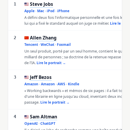
Steve Jobs
🇺🇸
1
Apple · Mac · iPod · iPhone
A défini deux fois l'informatique personnelle et une fois le tél
lui qui a fixé le standard auquel on juge ce métier.
Lire le port
Allen Zhang
🇨🇳
2
Tencent · WeChat · Foxmail
Un seul produit, porté par un seul homme, contient le quotid
milliard de personnes ; sa doctrine de la retenue repasse l'exa
de l'IA.
Lire le portrait →
Jeff Bezos
🇺🇸
3
Amazon · Amazon · AWS · Kindle
« Working backwards » et mémos de six pages : il a fait tourne
d'une librairie en ligne jusqu'au cloud, inventant deux industr
passage.
Lire le portrait →
Sam Altman
🇺🇸
4
OpenAI · ChatGPT