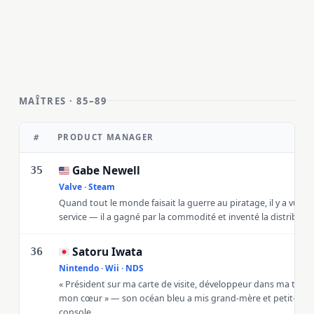
MAÎTRES · 85–89
PRODUCT MANAGER
#
Gabe Newell
🇺🇸
35
Valve · Steam
Quand tout le monde faisait la guerre au piratage, il y a vu u
service — il a gagné par la commodité et inventé la distributi
Satoru Iwata
🇯🇵
36
Nintendo · Wii · NDS
« Président sur ma carte de visite, développeur dans ma tête,
mon cœur » — son océan bleu a mis grand-mère et petit-fils 
console.