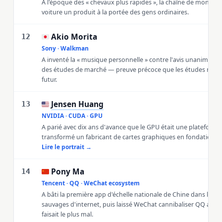
À l'époque des « chevaux plus rapides », la chaîne de montage 
voiture un produit à la portée des gens ordinaires.
Akio Morita
🇯🇵
12
Sony · Walkman
A inventé la « musique personnelle » contre l'avis unanime de 
des études de marché — preuve précoce que les études ne voi
futur.
Jensen Huang
🇺🇸
13
NVIDIA · CUDA · GPU
A parié avec dix ans d'avance que le GPU était une plateforme 
transformé un fabricant de cartes graphiques en fondation de l
Lire le portrait →
Pony Ma
🇨🇳
14
Tencent · QQ · WeChat ecosystem
A bâti la première app d'échelle nationale de Chine dans les 
sauvages d'internet, puis laissé WeChat cannibaliser QQ au 
faisait le plus mal.