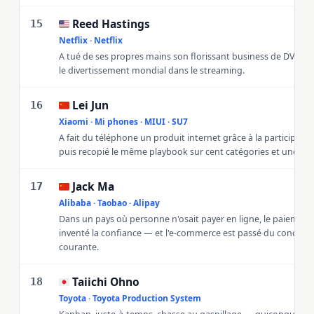
Reed Hastings
🇺🇸
15
Netflix · Netflix
A tué de ses propres mains son florissant business de DVD et 
le divertissement mondial dans le streaming.
Lei Jun
🇨🇳
16
Xiaomi · Mi phones · MIUI · SU7
A fait du téléphone un produit internet grâce à la participatio
puis recopié le même playbook sur cent catégories et une voi
Jack Ma
🇨🇳
17
Alibaba · Taobao · Alipay
Dans un pays où personne n'osait payer en ligne, le paiement
inventé la confiance — et l'e-commerce est passé du concept à
courante.
Taiichi Ohno
🇯🇵
18
Toyota · Toyota Production System