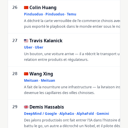
Colin Huang
🇨🇳
26
Pinduoduo · Pinduoduo · Temu
A déchiré la carte verrouillée de l'e-commerce chinois avec l'a
puis exporté le playbook dans le monde entier sous le nom d
Travis Kalanick
🇺🇸
27
Uber · Uber
Un bouton, une voiture arrive — il a réécrit le transport urbain,
relation entre produits et régulateurs.
Wang Xing
🇨🇳
28
Meituan · Meituan
A fait de la nourriture une infrastructure — la livraison instan
devenue les capillaires des villes chinoises.
Demis Hassabis
🇬🇧
29
DeepMind / Google · AlphaGo · AlphaFold · Gemini
Des jalons productisés ont fait entrer l'IA dans l'histoire des s
battu le go, un autre a décroché un Nobel, et il pilote désorm