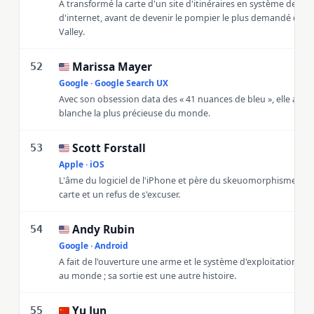
A transformé la carte d'un site d'itinéraires en système de c
d'internet, avant de devenir le pompier le plus demandé de la 
Valley.
Marissa Mayer
🇺🇸
52
Google · Google Search UX
Avec son obsession data des « 41 nuances de bleu », elle a veil
blanche la plus précieuse du monde.
Scott Forstall
🇺🇸
53
Apple · iOS
L'âme du logiciel de l'iPhone et père du skeuomorphisme ; dé
carte et un refus de s'excuser.
Andy Rubin
🇺🇸
54
Google · Android
A fait de l'ouverture une arme et le système d'exploitation le p
au monde ; sa sortie est une autre histoire.
Yu Jun
🇨🇳
55