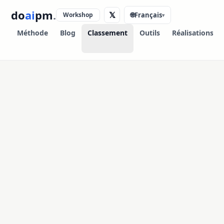
do
ai
pm
.
𝕏
Workshop
🌐
Français
▾
Méthode
Blog
Classement
Outils
Réalisations