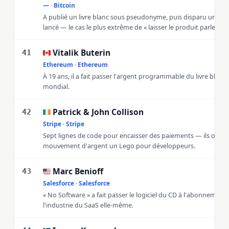
— · Bitcoin
A publié un livre blanc sous pseudonyme, puis disparu une foi
lancé — le cas le plus extrême de « laisser le produit parler ».
Vitalik Buterin
🇨🇦
41
Ethereum · Ethereum
À 19 ans, il a fait passer l'argent programmable du livre blanc 
mondial.
Patrick & John Collison
🇮🇪
42
Stripe · Stripe
Sept lignes de code pour encaisser des paiements — ils ont fa
mouvement d'argent un Lego pour développeurs.
Marc Benioff
🇺🇸
43
Salesforce · Salesforce
« No Software » a fait passer le logiciel du CD à l'abonnement 
l'industrie du SaaS elle-même.