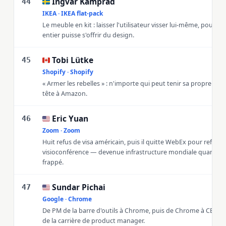
Ingvar Kamprad
🇸🇪
44
IKEA · IKEA flat-pack
Le meuble en kit : laisser l'utilisateur visser lui-même, pour 
entier puisse s'offrir du design.
Tobi Lütke
🇨🇦
45
Shopify · Shopify
« Armer les rebelles » : n'importe qui peut tenir sa propre bou
tête à Amazon.
Eric Yuan
🇺🇸
46
Zoom · Zoom
Huit refus de visa américain, puis il quitte WebEx pour refaire 
visioconférence — devenue infrastructure mondiale quand l
frappé.
Sundar Pichai
🇺🇸
47
Google · Chrome
De PM de la barre d'outils à Chrome, puis de Chrome à CEO —
de la carrière de product manager.