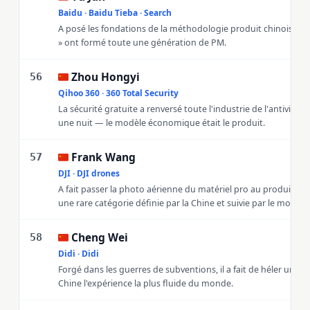
Baidu · Baidu Tieba · Search
A posé les fondations de la méthodologie produit chinoise ; se
» ont formé toute une génération de PM.
Zhou Hongyi
🇨🇳
56
Qihoo 360 · 360 Total Security
La sécurité gratuite a renversé toute l'industrie de l'antivirus
une nuit — le modèle économique était le produit.
Frank Wang
🇨🇳
57
DJI · DJI drones
A fait passer la photo aérienne du matériel pro au produit gr
une rare catégorie définie par la Chine et suivie par le monde.
Cheng Wei
🇨🇳
58
Didi · Didi
Forgé dans les guerres de subventions, il a fait de héler une v
Chine l'expérience la plus fluide du monde.