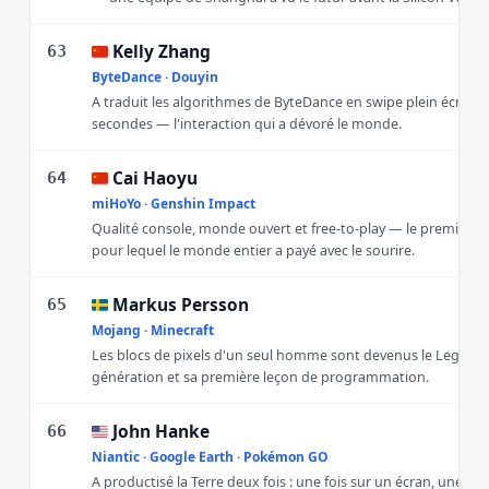
Kelly Zhang
🇨🇳
63
ByteDance · Douyin
A traduit les algorithmes de ByteDance en swipe plein écran d
secondes — l'interaction qui a dévoré le monde.
Cai Haoyu
🇨🇳
64
miHoYo · Genshin Impact
Qualité console, monde ouvert et free-to-play — le premier je
pour lequel le monde entier a payé avec le sourire.
Markus Persson
🇸🇪
65
Mojang · Minecraft
Les blocs de pixels d'un seul homme sont devenus le Lego de
génération et sa première leçon de programmation.
John Hanke
🇺🇸
66
Niantic · Google Earth · Pokémon GO
A productisé la Terre deux fois : une fois sur un écran, une fois