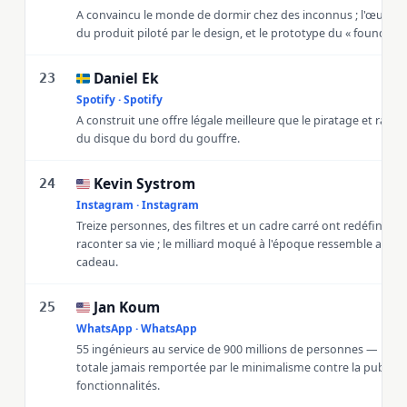
A convaincu le monde de dormir chez des inconnus ; l'œuvre 
du produit piloté par le design, et le prototype du « founder 
Daniel Ek
🇸🇪
23
Spotify · Spotify
A construit une offre légale meilleure que le piratage et ramen
du disque du bord du gouffre.
Kevin Systrom
🇺🇸
24
Instagram · Instagram
Treize personnes, des filtres et un cadre carré ont redéfini la 
raconter sa vie ; le milliard moqué à l'époque ressemble aujou
cadeau.
Jan Koum
🇺🇸
25
WhatsApp · WhatsApp
55 ingénieurs au service de 900 millions de personnes — la vict
totale jamais remportée par le minimalisme contre la pub et l'
fonctionnalités.