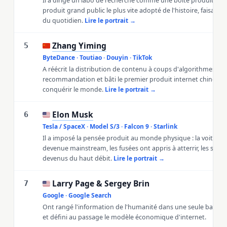
Il a dirigé un labo de recherche comme une boîte produit et liv
produit grand public le plus vite adopté de l'histoire, faisant 
du quotidien.
Lire le portrait →
Zhang Yiming
🇨🇳
5
ByteDance · Toutiao · Douyin · TikTok
A réécrit la distribution de contenu à coups d'algorithmes de
recommandation et bâti le premier produit internet chinois à
conquérir le monde.
Lire le portrait →
Elon Musk
🇺🇸
6
Tesla / SpaceX · Model S/3 · Falcon 9 · Starlink
Il a imposé la pensée produit au monde physique : la voiture é
devenue mainstream, les fusées ont appris à atterrir, les satell
devenus du haut débit.
Lire le portrait →
Larry Page & Sergey Brin
🇺🇸
7
Google · Google Search
Ont rangé l'information de l'humanité dans une seule barre d
et défini au passage le modèle économique d'internet.