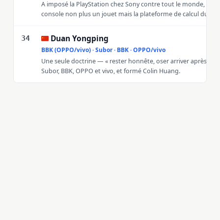
A imposé la PlayStation chez Sony contre tout le monde, faisa
console non plus un jouet mais la plateforme de calcul du sal
Duan Yongping
🇨🇳
34
BBK (OPPO/vivo) · Subor · BBK · OPPO/vivo
Une seule doctrine — « rester honnête, oser arriver après » — a
Subor, BBK, OPPO et vivo, et formé Colin Huang.