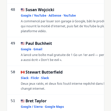
Susan Wojcicki
🇺🇸
48
Google / YouTube · AdSense · YouTube
A commencé par louer son garage à Google, bâti le produit pu
qui nourrit la moitié d'internet, puis fait de YouTube la plus g
plateforme vidéo.
Paul Buchheit
🇺🇸
49
Google · Gmail
A lancé une boîte mail gratuite de 1 Go un 1er avril — personne 
a aussi écrit « Don't be evil ».
Stewart Butterfield
🇨🇦
50
Slack · Flickr · Slack
Deux jeux ratés, et deux fois l'outil interne repêché dans les
changé internet.
Bret Taylor
🇺🇸
51
Google / Sierra · Google Maps