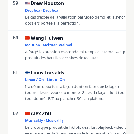
Drew Houston
🇺🇸
59
Dropbox · Dropbox
Le cas d'école de la validation par vidéo démo, et la synchroni
dossiers portée à la perfection.
Wang Huiwen
🇨🇳
60
Meituan · Meituan Waimai
A forgé l'expression « seconde mi-temps d'internet » et piloté 
produit des batailles décisives de Meituan.
Linus Torvalds
🇫🇮
61
Linux / Git · Linux · Git
Il a défini deux fois la façon dont on fabrique le logiciel — Linu
tourner les serveurs du monde, Git est la façon dont tout code s
tout donné : BIZ au plancher, SCL au plafond.
Alex Zhu
🇨🇳
62
Musical.ly · Musical.ly
Le prototype produit de TikTok, c'est lui : playback vidéo plus
— une équipe de Shanghai a vu le futur avant la Silicon Valley.