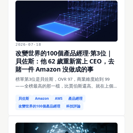
輪募資，比去年 7 月翻了四倍。一個發了「不是最
強」模型的人，憑什麼值 500 億？答案藏在她最擅
長、也是 AI 時代最貴的那件事裡：判斷什麼才是好
產品。
2026-07-18
改變世界的100個產品經理·第3位｜
貝佐斯：他 62 歲重新當上 CEO，去
賭一件 Amazon 沒做成的事
榜單第3位是貝佐斯，OVR 97，商業維度給到 99
——全榜最高的那一檔，比賈伯斯還高。就在上個
月，這個退休四年、身家約 2500 億美元、本可以只
貝佐斯
Amazon
AWS
產品經理
玩火箭和遊艇的人，重新當上了 CEO：親自聯合執
掌 AI 新創公司 Project Prometheus，6 月剛募到 12
改變世界的100個產品經理
科技評論
億美元、估值 410 億。一個把「放手」做到極致、
把公司設計成沒有他也能自己轉的人，為什麼在 62
歲又親自下場？答案藏在他真正的發明裡——一套