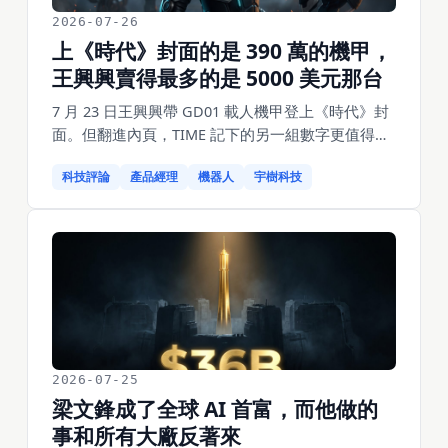
2026-07-26
上《時代》封面的是 390 萬的機甲，
王興興賣得最多的是 5000 美元那台
7 月 23 日王興興帶 GD01 載人機甲登上《時代》封
面。但翻進內頁，TIME 記下的另一組數字更值得做
產品的人看：機器狗六年從 4.5 萬美元降到 2000 美
科技評論
產品經理
機器人
宇樹科技
元以下，R1 賣到 5000 美元以內，而 74% 的出貨去
了大學和實驗室。他真正在推的產品，是那條價格
曲線。
2026-07-25
梁文鋒成了全球 AI 首富，而他做的
事和所有大廠反著來