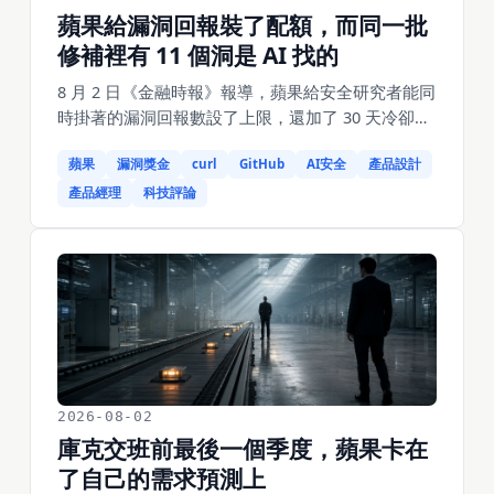
蘋果給漏洞回報裝了配額，而同一批
修補裡有 11 個洞是 AI 找的
8 月 2 日《金融時報》報導，蘋果給安全研究者能同
時掛著的漏洞回報數設了上限，還加了 30 天冷卻
期，理由是 AI 輔助的回報湧進來太多。但就在一週
蘋果
漏洞獎金
curl
GitHub
AI安全
產品設計
前的 7 月 27 日，蘋果那批修了 210 個漏洞的更新
裡，有 11 個是 AI 找到的——Claude 4 個、OpenAI
產品經理
科技評論
Codex Security 2 個、NVIDIA AI 紅隊 3 個、智譜
GLM 2 個，還有一個螢幕共享提權是自動化引擎
Atuin 報的。同一天 GitHub 把公開級距的獎金砍
半、高價值級距改成邀請制；而 curl 走的是第三條
路——不關入口，直接撤掉獎金，今天上午 9 點剛
結束五週閉門。三家動的部位完全不同：一家改動
機，一家改信譽，一家改閘門。當寫一份看起來專
業的回報成本接近零，所有靠人工分診的產品都要
2026-08-02
重新回答這道題。
庫克交班前最後一個季度，蘋果卡在
了自己的需求預測上