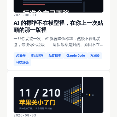
三倍。GitClear 分析 2.11 億行程式碼的結果是，合
併後幾天內被重寫或刪除的程式碼比例已經從 3.3%
2026-08-03
漲到 7.1%。這篇拆迭代這套方法為什麼是為人的成
AI 的標準不在模型裡，在你上一次點
本結構設計的，以及「一次做好」和「一次做完」
的區別在哪。
頭的那一版裡
一旦你妥協一次，AI 就會降低標準，然後不停地妥
協，最後做出垃圾——這個觀察是對的。原因不在
模型不夠聰明，在於標準這個東西根本不存在於模
AI協作
產品經理
品質標準
Claude Code
方法論
型裡，它存在於上下文裡。上下文裡最新的那個樣
本就是標準，而你的每一次「好吧就這樣」都在給
科技評論
它校準。這篇用我自己三天裡的具體失敗拆這個機
制：一張把「450億美元」裁成「50億美元」的封
面、一次為了湊字數而加的段落、一個連著三天信
錯的成功回報。也說清楚為什麼寫下來的規則同樣
會失效——規則的數量是失敗的計數器，而它只覆
蓋你已經想到的失效方式。
2026-08-03