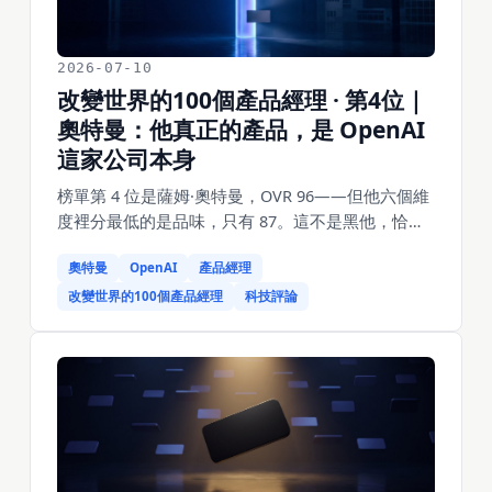
2026-07-10
改變世界的100個產品經理 · 第4位｜
奧特曼：他真正的產品，是 OpenAI
這家公司本身
榜單第 4 位是薩姆·奧特曼，OVR 96——但他六個維
度裡分最低的是品味，只有 87。這不是黑他，恰恰
是理解他的鑰匙。這一週他忙的不是產品：向 CNBC
奧特曼
OpenAI
產品經理
承認為發 GPT-5.6 跟白宮「改了很多」，被爆提議
送美國主權基金 5% 股權，還在撰文推銷一個「美國
改變世界的100個產品經理
科技評論
主導的國際 AI 論壇」。一個產品公司的 CEO，一週
花在財政部長身上——因為他真正在營運的產品，
從來不是那個聊天框，是 OpenAI 這三個字在世界上
的位置。這篇拆他的六維分，也拆一個正在被數字
檢驗的賭注。