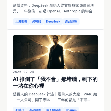
彭博資料：DeepSeek 創始人梁文鋒身家 360 億美
元、一年翻倍，超過 OpenAI、Anthropic 的聯合創
始人，成全球純 AI 大模型首富。從產品經理視角，
大廠觀察
AI戰略
DeepSeek
產品經理
聊聊他為什麼能靠「窄而深」跑贏堆錢堆人的大
廠。
2026-07-25
AI 推倒了「我不會」那堵牆，剩下的
一堵在你心裡
幾百人的 DeepSeek 幹過十幾萬人的大廠，WAIC 給
「一人公司」開了專區——三年前都是「不可
能」。這兩年塌掉的牆大多是同一種：我不會做。
AI時代
產品經理
個人開發者
doaipm
可還有一堵 AI 推不倒的牆。