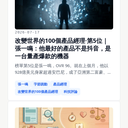
逼所有人先把「到底要什麼」寫成六頁紙、先寫好
新聞稿再動手的工作法。這套方法在今天，恰好是
最值錢的東西。
2026-07-17
改變世界的100個產品經理·第5位｜
張一鳴：他最好的產品不是抖音，是
一台量產爆款的機器
榜單第5位是張一鳴，OVR 96。就在上個月，他以
928億美元身家超過安巴尼，成了亞洲第二富豪、穩
坐中國首富——而這個人幾乎不接受採訪、2021年
張一鳴
字節跳動
產品經理
就卸任了CEO、連臉都很少露。一個「隱形」的人，
怎麼成了亞洲第二富？答案藏在他六個維度裡分最
改變世界的100個產品經理
科技評論
低的那一項：品味，只有88。這不是黑他，恰恰是
理解他的鑰匙。因為張一鳴是這份榜單上最反直覺
的產品經理——他刻意不要品味，用數據取代直
覺、用演算法取代審美，做出了一台能不斷量產全
球爆款的機器。這篇拆他的六維分，也拆一個正在