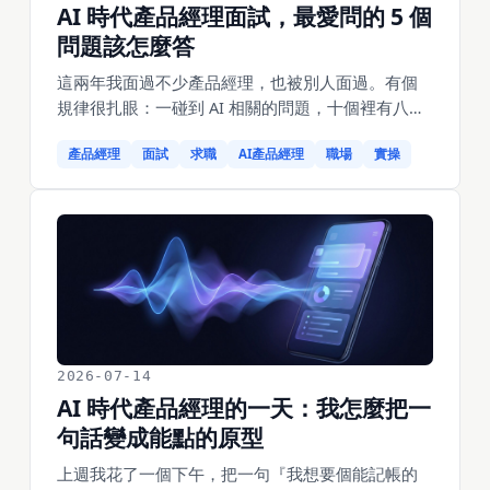
AI 時代產品經理面試，最愛問的 5 個
問題該怎麼答
這兩年我面過不少產品經理，也被別人面過。有個
規律很扎眼：一碰到 AI 相關的問題，十個裡有八個
開始背概念——RAG 是什麼、微調和提示詞有什麼
產品經理
面試
求職
AI產品經理
職場
實操
差別、Transformer 原理……背得越溜，我越確定不
會要他。因為這些問題考的根本不是你記住了什
麼，是你會不會想。這篇拆 5 個 2026 年最常被問到
的 AI 產品經理面試題：每個背後面試官到底在考什
麼、我自己會怎麼答、以及最容易翻車的答法。不
是背題模板，是想清楚它們在秤你哪一塊。
2026-07-14
AI 時代產品經理的一天：我怎麼把一
句話變成能點的原型
上週我花了一個下午，把一句『我想要個能記帳的