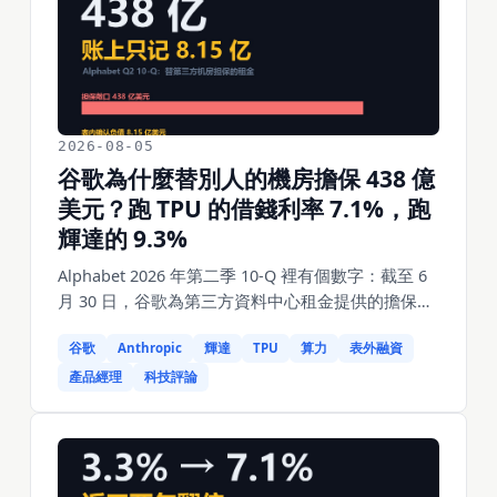
二十多年程式。Jeff Dean 這 27 年做的全是地基：
搜尋索引擴大 100 倍、谷歌第一套廣告系統、
MapReduce、BigTable、Spanner、TensorFlow、
發起 TPU 專案。這套作業系統的前提是你有時間造
地基——而谷歌剛剛把時鐘調快了。更怪的是，谷
2026-08-05
歌沒趕他走，還投了他的新公司，還要賣雲給他。
谷歌為什麼替別人的機房擔保 438 億
美元？跑 TPU 的借錢利率 7.1%，跑
輝達的 9.3%
Alphabet 2026 年第二季 10-Q 裡有個數字：截至 6
月 30 日，谷歌為第三方資料中心租金提供的擔保是
438 億美元，九個月前還只有 65 億，翻了七倍。那
谷歌
Anthropic
輝達
TPU
算力
表外融資
些機房都不是谷歌的。這筆擔保買到的東西很具體
——有谷歌兜底，跑 TPU 的機房營運商借錢利率
產品經理
科技評論
7.1%，跑輝達的對手要付 9.3%，結構性差 2.2 個百
分點。鏈條另一頭是 Anthropic：年化營收剛過 300
億美元、2025 年底還只有 90 億，但它沒有信用評
等，這個量級的錢自己借不到。中間站著摩根士丹