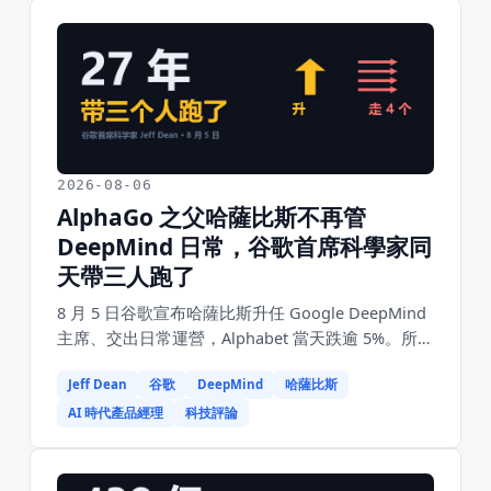
2026-08-06
AlphaGo 之父哈薩比斯不再管
DeepMind 日常，谷歌首席科學家同
天帶三人跑了
8 月 5 日谷歌宣布哈薩比斯升任 Google DeepMind
主席、交出日常運營，Alphabet 當天跌逾 5%。所有
人都在談這個。但同一天還有一條幾乎沒人細看的
Jeff Dean
谷歌
DeepMind
哈薩比斯
消息：在谷歌待了 27 年的首席科學家 Jeff Dean 離
職創業，帶走了 Sanjay Ghemawat、Quoc Le 和
AI 時代產品經理
科技評論
Oriol Vinyals。Sanjay 這個名字中文圈幾乎沒有存在
感，可他和 Jeff Dean 是谷歌二十多年裡僅有的兩個
level 11 Senior Fellow，兩人趴在同一台電腦前寫了