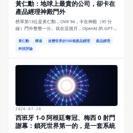
黃仁勳：地球上最貴的公司，卻卡在
產品經理神殿門外
榜單第13位是黃仁勳，OVR 94，卡在神殿（95 分
線）門外整整一分。就在這個月，OpenAI 的 GPT-
5.6、xAI 的 Grok 4.5、月之暗面的 Kimi K3、Meta
黃仁勳
輝達
改變世界的100個產品經理
產品經理
的 Muse Spark 輪番發新模型搶頭條——但它們全跑
在黃仁勳的晶片上。誰贏下模型戰沒人知道，賣鏟
科技評論
子的那個人穩贏。他的輝達（NVIDIA）市值衝上 5.4
兆美元，是這顆星球上最值錢的公司。可就是這樣
一個站在 AI 時代最核心位置的人，在這份產品經理
榜上進不了神殿，只排傳奇檔。答案藏在他六維裡
最低的那兩項：品味 83、洞察 87。這不是黑他，恰
恰是理解他的鑰匙——他是這個時代最賺錢的一種
產品經理，而這種產品經理，不靠品味。
2026-07-20
西班牙 1-0 阿根廷奪冠、梅西 0 射門
謝幕：鎖死世界第一的，是一套系統