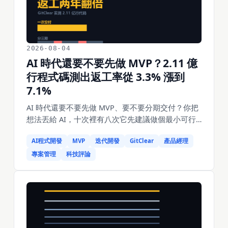
利搭的 Compute SPV、做殘值擔保的博通、出併網
電力的加密礦商。這篇拆這套融資機器怎麼運轉、
谷歌為什麼寧可把 438 億曝險留在表外，以及風險
會沿著哪條路徑傳導回來。
2026-08-04
AI 時代還要不要先做 MVP？2.11 億
行程式碼測出返工率從 3.3% 漲到
7.1%
AI 時代還要不要先做 MVP、要不要分期交付？你把
想法丟給 AI，十次裡有八次它先建議做個最小可行
版本，而這個建議是它從訓練資料裡背出來的，不
AI程式開發
MVP
迭代開發
GitClear
產品經理
是算出來的——Agile Manifesto 是 2001 年的，
《The Lean Startup》是 2011 年的，那套方法論成
專案管理
科技評論
立的前提是「簡陋實作和完整實作之間有巨大成本
差」，而這個前提在 AI 手裡已經沒了。用 Cursor
說「用 localStorage 存」和說「用 PostgreSQL 加
連線池」，生成時間差不了幾分鐘。更要命的是 AI
的帳單結構跟人相反：輸入 token 的大頭是脈絡不
是任務，兩次重試就能讓一次工作階段的成本變成