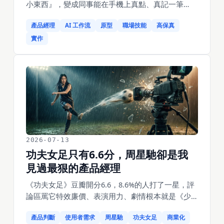
小東西』，變成同事能在手機上真點、真記一筆
帳、真看到圓餅圖的原型。沒寫一行程式碼。很多
產品經理
AI 工作流
原型
職場技能
高保真
人以為 AI 時代產品經理得去學寫程式，其實真正值
錢的技能反過來了——是把話講到 AI 能一次做對。
實作
這篇不談大道理，講我具體怎麼做：怎麼讓 AI 先反
過來問我、怎麼一次只改一個地方、為什麼第一版
就要上真資料、怎麼用『能不能點』當驗收線。附
上我踩過的幾個坑。
2026-07-13
功夫女足只有6.6分，周星馳卻是我
見過最狠的產品經理
《功夫女足》豆瓣開分6.6，8.6%的人打了一星，評
論區罵它特效廉價、表演用力、劇情根本就是《少
林足球》換個性別炒冷飯。可它首日27分鐘破億、
產品判斷
使用者需求
周星馳
功夫女足
商業化
排片76.8%、兩天捲走5個億，預測總票房從14億一