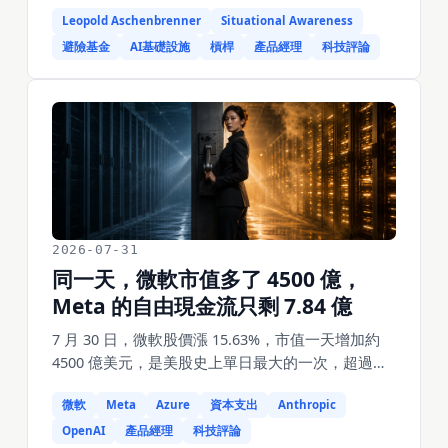
Awareness》，同年 9 月用這個名字成立基金，做多
Leopold Aschenbrenner
Situational Awareness
AI 基礎設施。到 2026 年 7 月初，基金規模 450 億
美元，累積報酬超過 2000%，2026 上半年 439%。7
避險基金
AI基礎設施
槓桿
產品經理
科技評論
月 24 日他致信投資人把下跌稱為「策略性進場時
機」，邀請他們 8 月 1 日追加資金；7 月 30 日基金
被斷頭，Citadel 在不到 36 小時裡折價接走約 160
億美元的全部公開市場部位，7 月單月虧損 67%。隔
天他被平掉的那幾檔股票分別反彈 25.99%、
21.51%、26.49%。這篇拆他做多的東西為什麼正好
在 7 月 30 日被重新定價，以及一個正確的長期判斷
是怎麼在 4 倍槓桿下變成錯誤部位的。
2026-07-31
同一天，微軟市值多了 4500 億，
Meta 的自由現金流只剩 7.84 億
7 月 30 日，微軟股價漲 15.63%，市值一天增加約
4500 億美元，是美股史上單日最大的一次，超過輝
達 2025 年 4 月 9 日的 4410 億。同一天 Meta 跌
微軟
Meta
Azure
資本支出
Anthropic
9%。兩家前一天晚上都發了財報，營收都在漲，
Meta 漲得還更快。差別在別處：微軟把 2026 日曆
OpenAI
產品經理
科技評論