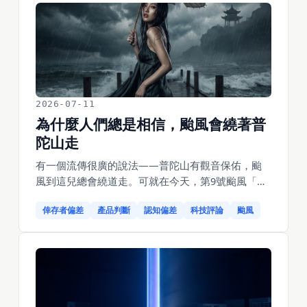
種備份沒一種能用，Knight Capital 因為一段忘了刪
的廢程式碼 45 分鐘虧掉 4.4 億美元、公司沒了。這
篇講的是——警報真拉響的那一夜，一個操盤者到
底該幹什麼。
2026-07-11
為什麼人們總是相信，颱風會繞著普
陀山走
有一個流傳很廣的說法——普陀山有觀音保佑，颱
風到這兒總會繞道走。可就在今天，第9號颱風「巴
威」讓普陀山停航、普陀山機場取消了14個航班、
倖存者偏差
產品判斷
認知偏差
科技評論
颱風
全區漁船連夜轉移；2021年「煙花」更是把普陀山-
朱家尖淹了6000米道路。普陀山根本不是颱風絕緣
體，它今天就在挨。那人們為什麼還堅信菩薩擋住
了颱風？這個把「倖存」歸功於「神秘護佑」的錯
誤歸因，和我們崇拜「偉大產品經理是先知」，是
同一套認知動作。這篇拆開它。