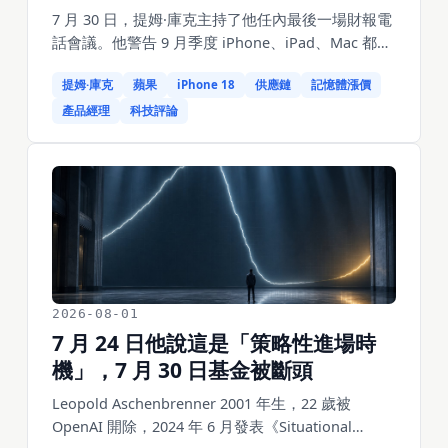
7 月 30 日，提姆·庫克主持了他任內最後一場財報電
話會議。他警告 9 月季度 iPhone、iPad、Mac 都會
受供應限制影響營收，並說蘋果供應鏈的可調整空
提姆·庫克
蘋果
iPhone 18
供應鏈
記憶體漲價
間比平時小、先進製程產能有缺口。但他同時說清
了根因——不是供應商出包，是需求遠超蘋果自己
產品經理
科技評論
的預估。DRAM 和 NAND 年增 63% 到 75%，庫克把
記憶體定價稱為「百年一遇的洪水」，並承認蘋果
不想漲價但被迫漲價。9 月 1 日約翰·特納斯接任
CEO。一個做了 25 年供應鏈的人，交班前最後一個
季度栽在供應上，而根因是一個產品判斷。
2026-08-01
7 月 24 日他說這是「策略性進場時
機」，7 月 30 日基金被斷頭
Leopold Aschenbrenner 2001 年生，22 歲被
OpenAI 開除，2024 年 6 月發表《Situational