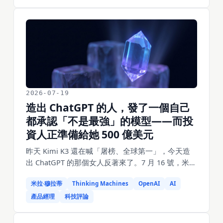
對了。這背後有個特別樸素的道理——AI 不會讀
心，它只照你說的做，不照你想的做。這篇把我總
結的一套「需求描述法」攤開：一條能讓 AI 一次做
對的需求有哪五個零件、五個最常見的說不清怎麼
修、三個讓它從「手」變成「腦子」的招式。都是
能照著抄的。
2026-07-19
造出 ChatGPT 的人，發了一個自己
都承認「不是最強」的模型——而投
資人正準備給她 500 億美元
昨天 Kimi K3 還在喊「屠榜、全球第一」，今天造
出 ChatGPT 的那個女人反著來了。7 月 16 號，米拉
·穆拉蒂的 Thinking Machines 發布了 Inkling——
米拉·穆拉蒂
Thinking Machines
OpenAI
AI
975B 開源模型、原生多模態、思考力度可調，官方
卻在發布裡白紙黑字寫著「這不是當今最強的模
產品經理
科技評論
型，無論開源還是閉源」。與此同時，這家成立才
一年半的公司，正按大約 500 億美元的估值談新一