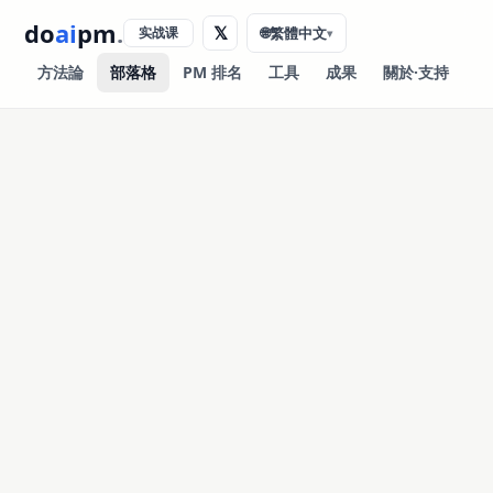
do
ai
pm
.
𝕏
实战课
🌐
繁體中文
▾
方法論
部落格
PM 排名
工具
成果
關於·支持