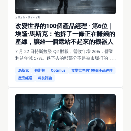
2026-07-28
改變世界的100個產品經理 · 第6位｜
埃隆·馬斯克：他拆了一條正在賺錢的
產線，讓給一個還站不起來的機器人
7 月 22 日特斯拉發 Q2 財報，營收年增 26%，營業
利益年減 57%。跌下去的那部分不是被市場打的，
是他自己花掉的——弗里蒙特工廠裡 Model S 和
馬斯克
特斯拉
Optimus
改變世界的100個產品經理
Model X 的產線被拆了，讓位給 Optimus 的第一條
產線，「其他車型」產量年減 34%。同一週他在
產品經理
科技評論
《經濟學人》的 90 分鐘專訪裡說 AI 五年內可能超
過人類智能的總和，在財報電話會議上說別人的人
形機器人「都是遙控和腳本」。榜單第 6 位，OVR
95，遠見 99、開創 99，洞察 88、品味 84。這篇寫
的就是那兩個扣分項——它們不是黑他，是理解他
為什麼敢拆那條產線、又為什麼在 Robotaxi 上被
Waymo 拉開的同一把鑰匙。