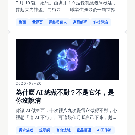
7 月 19 號，紐約。西班牙 1-0 延長賽絕殺阿根廷，
捧起大力神盃。而梅西——職業生涯最後一屆世界
盃的決賽——踢滿全場，射門數 0。阿根廷 120 分鐘
梅西
世界盃
系統與個人
產品經理
科技評論
只射了 2 腳、0 射正，被徹底鎖死。要讓地球上公認
最強的球員一整晚踢不出一腳射門，光靠某個後衛
是不可能的，得動用一整支球隊、一整套體系——
羅德里鎖死中場，七成控球把梅西隔在危險區之
外，射門數 20 比 2。換句話說：西班牙贏阿根廷，
不是找來一個更強的天才，是用一套不依賴任何單
個人的系統，鎖死了那個最強的個人。這場決賽，
也悄悄給每一個做產品、帶團隊的人上了一課。
2026-07-20
為什麼 AI 總做不對？不是它笨，是
你沒說清
你讓 AI 做東西，十次裡八九次覺得它做得不對，心
裡想「這 AI 不行」。可這幾個月我自己下來，越來
越確定一件事：AI 做錯，絕大多數時候不是它笨，
需求描述
提示詞
言出法隨
產品經理
AI工作流
是我沒說清。同一個需求，換個說法，它一次就做