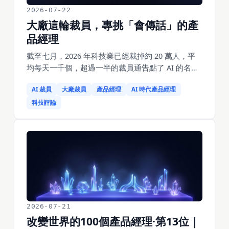
2026-07-22
大廠這輪裁員，專挑「會傳話」的產
品經理
截至七月，2026 年科技業已經裁掉約 20 萬人，平
均每天一千個，超過一半的裁員通告點了 AI 的名。
但最耐人尋味的是微軟——裁掉 4800 人的同一天，
AI 裁員
大廠裁員
產品經理
AI 時代產品經理
人力資源主管 Amy Coleman 特意補了一句：「今天
被裁的職位，不是被 AI 取代的。」一邊是所有公司
科技評論
搶著說「AI 幹的」，一邊是微軟急著撇清「不怪
AI」。這兩句打架的話底下，藏著同一個沒人願意明
說的答案：AI 最先吃掉的不是某個工種，是一種環
節——傳話的環節。而產品經理，恰恰是傳話密度
最高的工種之一。
2026-07-21
改變世界的100個產品經理·第13位｜