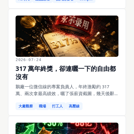
2026-07-24
317 萬年終獎，卻連曬一下的自由都
沒有
鵝廠一位微信線的專案負責人，年終激勵約 317
萬、兩次拿最高績效，曬了張薪資截圖，幾天後辭
退、拉黑、永不錄用。聊聊大廠高壓線，和一個扎
大廠觀察
職場
打工人
高壓線
心的真相：你拼命賺來的錢，連曬一下的自由都不
完全屬於你。