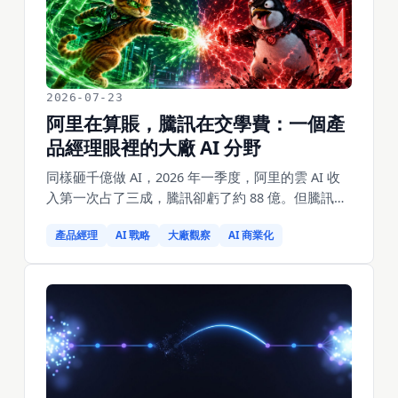
2026-07-23
阿里在算賬，騰訊在交學費：一個產
品經理眼裡的大廠 AI 分野
同樣砸千億做 AI，2026 年一季度，阿里的雲 AI 收
入第一次占了三成，騰訊卻虧了約 88 億。但騰訊也
沒閒著——WorkBuddy 做到辦公智能體第一。從產
產品經理
AI 戰略
大廠觀察
AI 商業化
品經理視角，拆兩家 AI 布局的分野與未來。