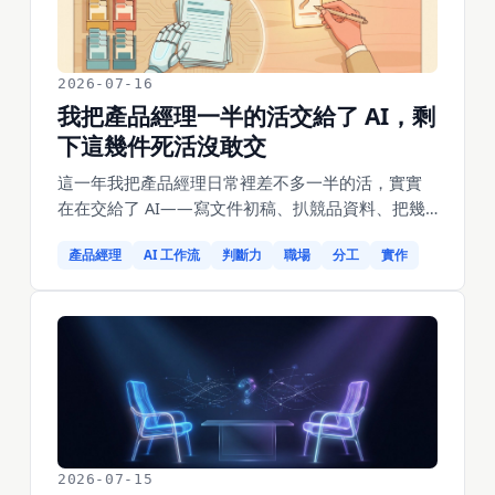
被豆包重新檢驗的賭注。
2026-07-16
我把產品經理一半的活交給了 AI，剩
下這幾件死活沒敢交
這一年我把產品經理日常裡差不多一半的活，實實
在在交給了 AI——寫文件初稿、扒競品資料、把幾
百條使用者回饋分類、整理會議待辦、做能點的原
產品經理
AI 工作流
判斷力
職場
分工
實作
型，它做得又快又不喊累。但另外幾件事，我一件
都沒敢交，也不打算交。不是因為 AI 做不了，恰恰
相反，有些它做得比我還順。是因為那幾件事一旦
交出去、又出了錯，你根本發現不了，等發現就已
經太遲了。這篇把我這條「交與不交」的線，一件
一件攤開講，包括我交出去之後差點栽的坑。
2026-07-15