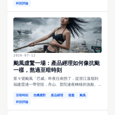
路上調到18.65億。一個被專業觀眾判「不及格」的
科技評論
產品，商業上卻贏麻了。這不是運氣，也不是「爛
片圈錢」這麼簡單——影評人和票房其實在給兩個
完全不同的產品打分。而周星馳這個產品經理狠的
地方，恰恰是他比誰都清楚自己在交付哪一個。這
篇拆開它，也拆開它的代價。
2026-07-12
颱風虛驚一場：產品經理如何像抗颱
一樣，熬過至暗時刻
第 9 號颱風「巴威」昨夜往南拐了，從浙江溫嶺到
福建霞浦一帶登陸，舟山、普陀連夜轉移的漁船、
取消的航班，事後看好像都白忙了——於是有人開
至暗時刻
危機應對
產品經理
復盤
颱風
始說「早知道不用」。可「虛驚一場」這四個字，
比颱風本身更能害死一個產品經理。抗颱從來不是
科技評論
一個動作，是三個：來之前做足準備、來的時候承
擔風雨、走之後打掃垃圾。GitLab 刪庫那天發現五