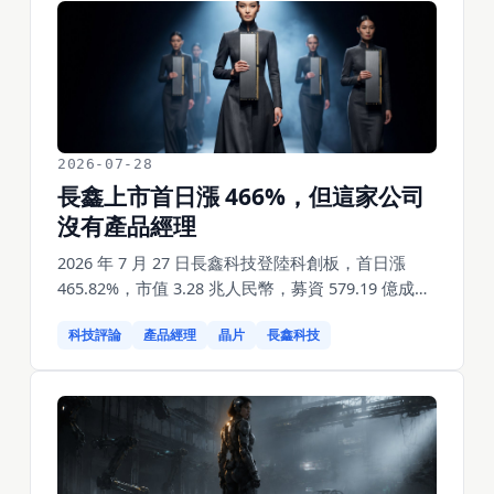
Claude Fable 5 和 GPT-5.6 Sol，使用者體驗有差
距。同一週，白宮 CTO 公開指控他們蒸餾
Anthropic。這篇寫楊植麟的三個產品決策，也正面
回答一個問題：他為什麼還不在《改變世界的 100
個產品經理》裡。
2026-07-28
長鑫上市首日漲 466%，但這家公司
沒有產品經理
2026 年 7 月 27 日長鑫科技登陸科創板，首日漲
465.82%，市值 3.28 兆人民幣，募資 579.19 億成科
創板史上最大 IPO。三年前它扣非虧 167 億，累計
科技評論
產品經理
晶片
長鑫科技
虧損 366.5 億；今年第一季賺 247.6 億。DRAM 的規
格是 JEDEC 定的、價格是循環定的，朱一明二十年
做的所有關鍵決定裡，沒有一個是產品決策。