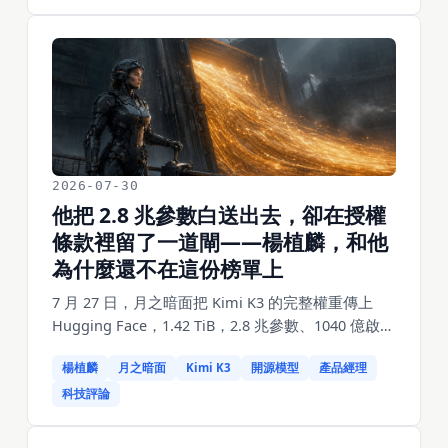
年的資本支出財測從 4 月說的約 1900 億下修到約
1750 億，Azure 成長率卻從 40% 加速到 43%；
Meta 把全年資本支出財測上修到 1300–1450 億，自
由現金流掉到 7.84 億。這篇拆微軟那 150 億是從哪
兒省出來的、哪一部分是效率哪一部分是會計口
徑，以及它同時持有 OpenAI 27% 股份又投了
Anthropic 50 億這件事，對產品經理意味著什麼。
2026-07-30
他把 2.8 兆參數白送出去，卻在授權
條款裡留了一道閘——楊植麟，和他
為什麼還不在這份榜單上
7 月 27 日，月之暗面把 Kimi K3 的完整權重傳上
Hugging Face，1.42 TiB，2.8 兆參數、1040 億啟
動、100 萬上下文——史上最大的開放權重模型。但
楊植麟
月之暗面
Kimi K3
開源模型
產品經理
產品經理該看的不是參數，是授權條款第二條：主
體像 MIT，可一旦你拿它做服務、年營收過兩千萬
科技評論
美元，就得回來跟月之暗面單獨簽。更少見的是，
他們在自己的發布材料裡承認，K3 整體性能仍落後