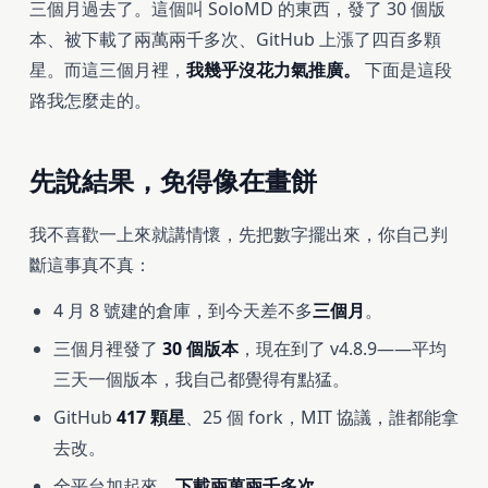
三個月過去了。這個叫 SoloMD 的東西，發了 30 個版
本、被下載了兩萬兩千多次、GitHub 上漲了四百多顆
星。而這三個月裡，
我幾乎沒花力氣推廣。
下面是這段
路我怎麼走的。
先說結果，免得像在畫餅
我不喜歡一上來就講情懷，先把數字擺出來，你自己判
斷這事真不真：
4 月 8 號建的倉庫，到今天差不多
三個月
。
三個月裡發了
30 個版本
，現在到了 v4.8.9——平均
三天一個版本，我自己都覺得有點猛。
GitHub
417 顆星
、25 個 fork，MIT 協議，誰都能拿
去改。
全平台加起來，
下載兩萬兩千多次。