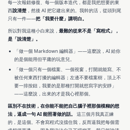
每一次報錯修復、每一個版本迭代，都是我把想要的東
西
說清楚
，然後 AI 把它建出來的。我幹的活，從頭到尾
只有一件——
把「我要什麼」講明白。
所以對我這種小白來說，
最難的從來不是「寫程式」，
是「說清楚」。
「做一個 Markdown 編輯器」——這麼說，AI 給你
的是個能用但平庸的玩意兒。
「做一個只有一個檔案、一個視窗，打開就能寫、不
被任何東西打擾的編輯器；左邊不要檔案樹，頂上不
要一排按鈕，我要的是那種打開就想寫字的安靜」
——這麼說，出來的才是我心裡那個。
區別不在技術，在你能不能把自己腦子裡那個模糊的想
法，逼成一句 AI 能照著做的話。
這三個月我真正練
的，是這個。不會寫程式沒擋住我，反而逼我把每個需