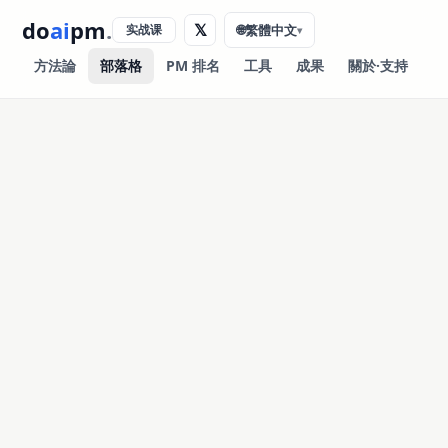
do
ai
pm
.
𝕏
实战课
🌐
繁體中文
▾
方法論
部落格
PM 排名
工具
成果
關於·支持