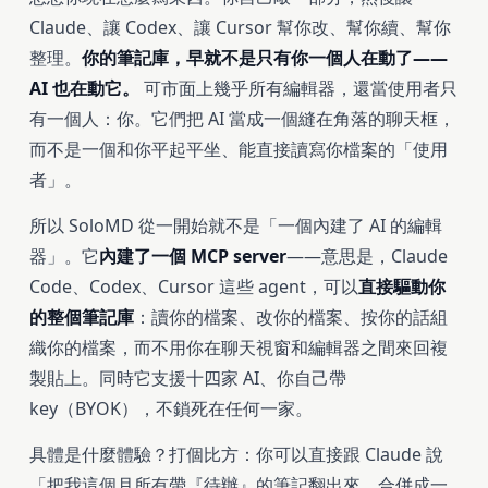
Claude、讓 Codex、讓 Cursor 幫你改、幫你續、幫你
整理。
你的筆記庫，早就不是只有你一個人在動了——
AI 也在動它。
可市面上幾乎所有編輯器，還當使用者只
有一個人：你。它們把 AI 當成一個縫在角落的聊天框，
而不是一個和你平起平坐、能直接讀寫你檔案的「使用
者」。
所以 SoloMD 從一開始就不是「一個內建了 AI 的編輯
器」。它
內建了一個 MCP server
——意思是，Claude
Code、Codex、Cursor 這些 agent，可以
直接驅動你
的整個筆記庫
：讀你的檔案、改你的檔案、按你的話組
織你的檔案，而不用你在聊天視窗和編輯器之間來回複
製貼上。同時它支援十四家 AI、你自己帶
key（BYOK），不鎖死在任何一家。
具體是什麼體驗？打個比方：你可以直接跟 Claude 說
「把我這個月所有帶『待辦』的筆記翻出來，合併成一