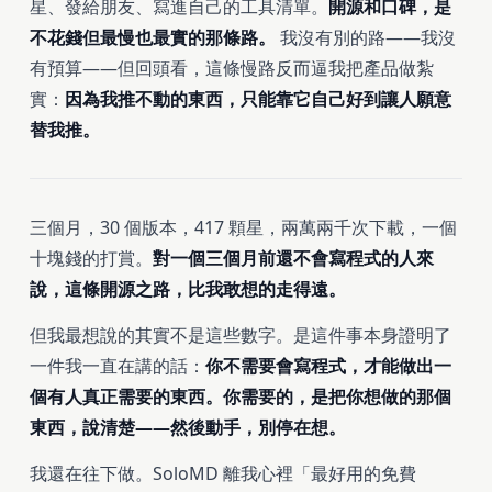
星、發給朋友、寫進自己的工具清單。
開源和口碑，是
不花錢但最慢也最實的那條路。
我沒有別的路——我沒
有預算——但回頭看，這條慢路反而逼我把產品做紮
實：
因為我推不動的東西，只能靠它自己好到讓人願意
替我推。
三個月，30 個版本，417 顆星，兩萬兩千次下載，一個
十塊錢的打賞。
對一個三個月前還不會寫程式的人來
說，這條開源之路，比我敢想的走得遠。
但我最想說的其實不是這些數字。是這件事本身證明了
一件我一直在講的話：
你不需要會寫程式，才能做出一
個有人真正需要的東西。你需要的，是把你想做的那個
東西，說清楚——然後動手，別停在想。
我還在往下做。SoloMD 離我心裡「最好用的免費