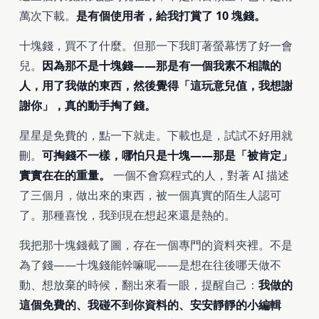
萬次下載。
是有個使用者，給我打賞了 10 塊錢。
十塊錢，買不了什麼。但那一下我盯著螢幕愣了好一會
兒。
因為那不是十塊錢——那是有一個我素不相識的
人，用了我做的東西，然後覺得「這玩意兒值，我想謝
謝你」，真的動手掏了錢。
星星是免費的，點一下就走。下載也是，試試不好用就
刪。
可掏錢不一樣，哪怕只是十塊——那是「被肯定」
實實在在的重量。
一個不會寫程式的人，對著 AI 描述
了三個月，做出來的東西，被一個真實的陌生人認可
了。那種喜悅，我到現在想起來還是熱的。
我把那十塊錢截了圖，存在一個專門的資料夾裡。不是
為了錢——十塊錢能幹嘛呢——是想在往後哪天做不
動、想放棄的時候，翻出來看一眼，提醒自己：
我做的
這個免費的、我碰不到你資料的、安安靜靜的小編輯