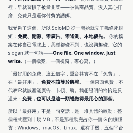
裡，早就習慣了被當韭菜——被當商品賣、沒人真心打
磨、免費只是逼你付費的誘餌。
我受夠了這個。所以 SoloMD 從一開始就立了幾條死規
矩：
免費、開源、零廣告、零遙測、本地優先。
你的檔
案在你自己電腦上，我碰都碰不到，也沒興趣碰。它的
slogan 就一句話——
One file. One window. Just
write.
（一個檔案、一個視窗，專心寫。）
「最好用的免費」這五個字，重音其實不在「免費」，
在「最好用」。
免費不該等於將就。
一個東西免費，不
代表它就該塞滿廣告、卡頓、醜。我想證明的恰恰是反
過來：
免費，也可以是這一類裡做得最用心的那個。
所以「最好用」不是一句空話，是一堆具體的較勁：整
個程式壓到十幾 MB，不是那種裝完占你一個 G 的臃腫
貨；Windows、macOS、Linux、還有手機，五個平台