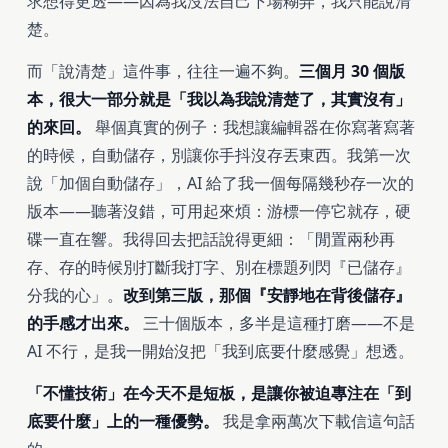
求想得更透——因為我沒法自己下場糊弄，我只能說清
楚。
而「說清楚」這件事，往往一遍不夠。
三個月 30 個版
本，很大一部分就是「我以為我說清楚了，其實沒有」
的來回。
舉個真實的例子：我想讓編輯器在你寫著寫著
的時候，自動儲存，別讓你手抖沒存丟東西。我第一次
說「加個自動儲存」，AI 給了我一個每隔幾秒存一次的
版本——聽著沒錯，可用起來煩：游標一停它就存，硬
碟一直在響。我得回去把話說得更細：「閒置兩秒再
存、存的時候別打斷我打字、別在標題列閃『已儲存』
分我的心」。
改到第三版，那個『安靜地在背後儲存』
的手感才出來。
三十個版本，多半是這種打磨——不是
AI 不行，是我一開始沒把「我到底要什麼感覺」想透。
「不懂技術」在今天不是短板，是讓你被迫專注在「到
底要什麼」上的一種優勢。
我是拿兩萬次下載信這句話