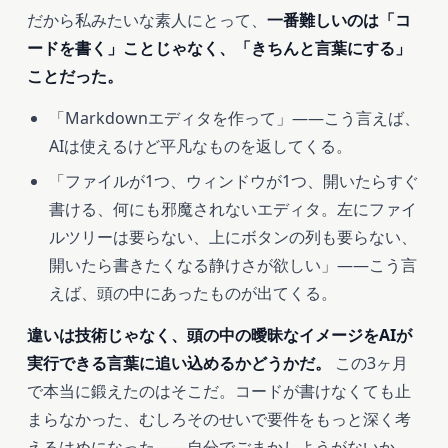
だから私みたいな素人にとって、
一番難しいのは「コ
ードを書く」ことじゃなく、「きちんと言葉にする」
ことだった。
「Markdownエディタを作って」――こう言えば、
AIは使えるけど平凡なものを返してくる。
「ファイルが1つ、ウィンドウが1つ、開いたらすぐ
書ける、何にも邪魔されないエディタ。左にファイ
ルツリーは要らない、上にボタンの列も要らない、
開いたら書きたくなる静けさが欲しい」――こう言
えば、頭の中にあったものが出てくる。
違いは技術じゃなく、頭の中の曖昧なイメージをAIが
実行できる言葉に追い込めるかどうかだ。
この3ヶ月
で本当に鍛えたのはそこだ。コードが書けなくても止
まらなかった、むしろそのせいで要件をもっと深く考
えるはめになった――自分でごまかしようがないか