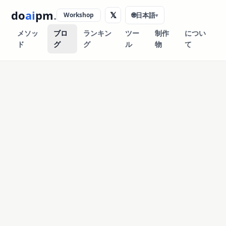
do
ai
pm
.
𝕏
Workshop
🌐
日本語
▾
メソッ
ブロ
ランキン
ツー
制作
につい
ド
グ
グ
ル
物
て