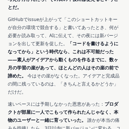
とだ。
GitHubでissueが上がって「このショートカットキー
が自分の環境で競合する」と書いてあったとき、何が
必要か読み取って、AIに伝えて、その夜には新バージ
ョンを出して更新を促した。
「コードを書けるように
なってから」という時代なら、これは不可能だった
――素人がアイデアから動くものを作るまでに、数ヶ
月の学習の崖があって、ほとんどの人はその崖の前で
諦めた。
今はその崖がなくなった。アイデアと完成品
の間に残っているのは、「きちんと言えるかどうか」
だけだ。
速いペースには予期しなかった恩恵があった：
プロダ
クトが部屋に一人でこもって作られたんじゃなく、本
物のユーザーと一緒に育っていった。
誰かが本当の痛
みを指摘したら、3日以内に新バージョンに変わる、ユ