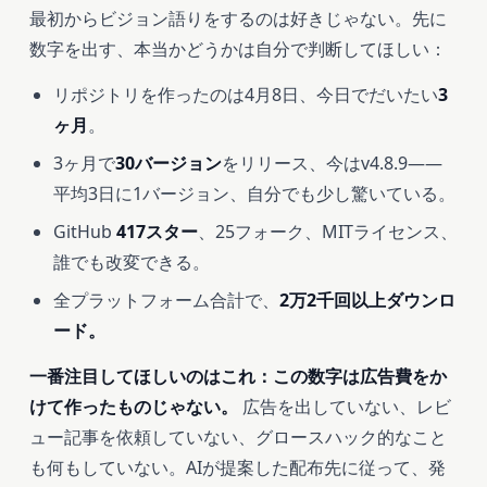
最初からビジョン語りをするのは好きじゃない。先に
数字を出す、本当かどうかは自分で判断してほしい：
リポジトリを作ったのは4月8日、今日でだいたい
3
ヶ月
。
3ヶ月で
30バージョン
をリリース、今はv4.8.9――
平均3日に1バージョン、自分でも少し驚いている。
GitHub
417スター
、25フォーク、MITライセンス、
誰でも改変できる。
全プラットフォーム合計で、
2万2千回以上ダウンロ
ード。
一番注目してほしいのはこれ：この数字は広告費をか
けて作ったものじゃない。
広告を出していない、レビ
ュー記事を依頼していない、グロースハック的なこと
も何もしていない。AIが提案した配布先に従って、発