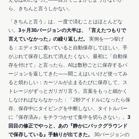
ら、きちんと言うしかない。
「きちんと言う」は、一度で済むことはほとんどな
い。
3ヶ月30バージョンの大半は、「言えたつもりで
言えていなかった」の繰り返しだ。
実例を一つ挙げ
る：エディタに書いていると自動保存してほしい、手
がぶれて保存し忘れて消えたくない。最初に「自動保
存を付けて」と言ったら、AIは数秒ごとに保存するバ
ージョンを返してきた――聞こえはいいけど使ってみ
ると煩わしい：カーソルが止まるたびに保存して、ス
トレージがずっとガリガリ言う。言葉をもっと細かく
しなければならなかった：「2秒アイドルになったら保
存、保存中にタイピングを中断しない、タイトルバー
に『保存済み』をチラつかせて集中を切らさない」。
3
回目の修正でやっと、あの『静かにバックグラウンド
で保存している』手触りが出てきた。
30バージョンの