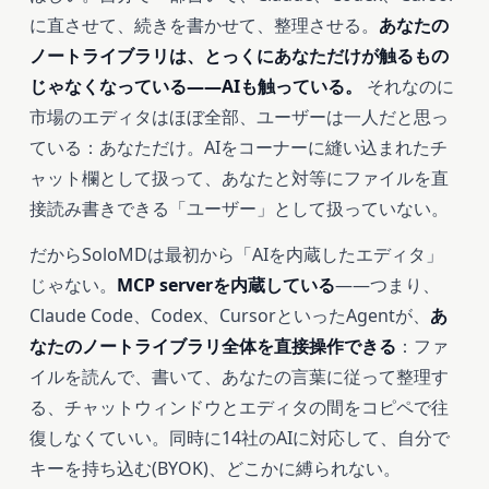
に直させて、続きを書かせて、整理させる。
あなたの
ノートライブラリは、とっくにあなただけが触るもの
じゃなくなっている――AIも触っている。
それなのに
市場のエディタはほぼ全部、ユーザーは一人だと思っ
ている：あなただけ。AIをコーナーに縫い込まれたチ
ャット欄として扱って、あなたと対等にファイルを直
接読み書きできる「ユーザー」として扱っていない。
だからSoloMDは最初から「AIを内蔵したエディタ」
じゃない。
MCP serverを内蔵している
――つまり、
Claude Code、Codex、CursorといったAgentが、
あ
なたのノートライブラリ全体を直接操作できる
：ファ
イルを読んで、書いて、あなたの言葉に従って整理す
る、チャットウィンドウとエディタの間をコピペで往
復しなくていい。同時に14社のAIに対応して、自分で
キーを持ち込む(BYOK)、どこかに縛られない。