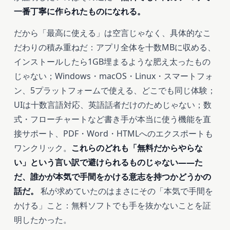
一番丁寧に作られたものになれる。
だから「最高に使える」は空言じゃなく、具体的なこ
だわりの積み重ねだ：アプリ全体を十数MBに収める、
インストールしたら1GB埋まるような肥え太ったもの
じゃない；Windows・macOS・Linux・スマートフォ
ン、5プラットフォームで使える、どこでも同じ体験；
UIは十数言語対応、英語話者だけのためじゃない；数
式・フローチャートなど書き手が本当に使う機能を直
接サポート、PDF・Word・HTMLへのエクスポートも
ワンクリック。
これらのどれも「無料だからやらな
い」という言い訳で避けられるものじゃない――た
だ、誰かが本気で手間をかける意志を持つかどうかの
話だ。
私が求めていたのはまさにその「本気で手間を
かける」こと：無料ソフトでも手を抜かないことを証
明したかった。