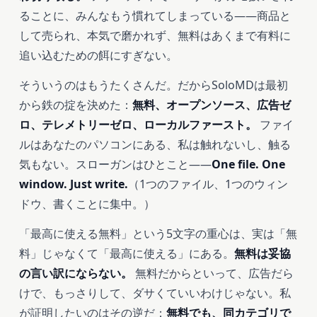
ることに、みんなもう慣れてしまっている――商品と
して売られ、本気で磨かれず、無料はあくまで有料に
追い込むための餌にすぎない。
そういうのはもうたくさんだ。だからSoloMDは最初
から鉄の掟を決めた：
無料、オープンソース、広告ゼ
ロ、テレメトリーゼロ、ローカルファースト。
ファイ
ルはあなたのパソコンにある、私は触れないし、触る
気もない。スローガンはひとこと――
One file. One
window. Just write.
（1つのファイル、1つのウィン
ドウ、書くことに集中。）
「最高に使える無料」という5文字の重心は、実は「無
料」じゃなくて「最高に使える」にある。
無料は妥協
の言い訳にならない。
無料だからといって、広告だら
けで、もっさりして、ダサくていいわけじゃない。私
が証明したいのはその逆だ：
無料でも、同カテゴリで