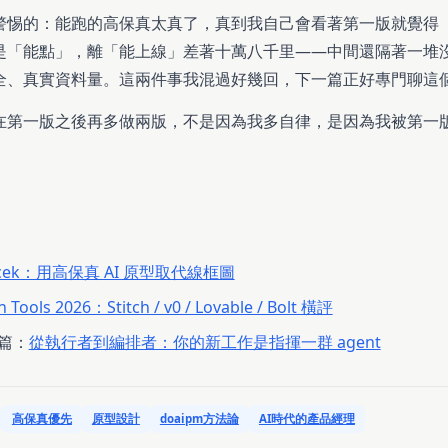
警惕的：能跑的高保真太真了，真到我自己會看著第一版就覺得
是「能點」，離「能上線」差著十萬八千里——中間還隔著一堆
全、真實資料量。這兩件事我混過好幾回，下一篇正好專門聊這
在第一版之後再多做兩版，不是因為我多自律，是因為我被第一
Klocek：用高保真 AI 原型取代線框圖
n Tools 2026：Stitch / v0 / Lovable / Bolt 橫評
篇：
從執行者到編排者：你的新工作是指揮一群 agent
高保真優先
原型設計
doaipm方法論
AI時代的產品經理