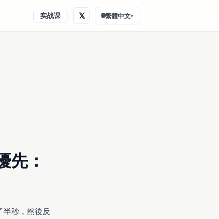
𝕏
实战课
🌐
繁體中文
▾
真優先：
了半秒，然後反