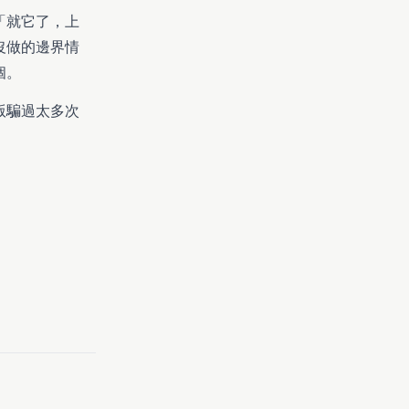
「就它了，上
沒做的邊界情
個。
版騙過太多次