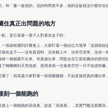
的」和「畫一版假的」花的時間差不多，假的這版就沒什麼存在
藏住真正出問題的地方
一點，是它逼著一屋子人對著灰盒子吵。
。一張線框擺到評審會上，大家盯著一個佔位方塊爭「這個按鈕
是個灰盒子——沒有真資料、沒有載入中、沒有空清單、沒有一
線框一個都露不出來。等真做出來，問題全在它當初藏掉的那些
慢了轉圈轉到天荒地老、使用者第一次進來空空一片不知道幹嘛
想通了：與其讓大家對著一張假圖腦補，不如直接把真的擺出來
接刻一個能跑的
直接上一個能跑的高保真。說是「高保真」，其實門檻沒那麼高