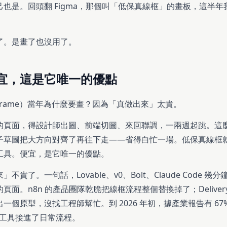
也是。回頭翻 Figma，那個叫「低保真線框」的畫板，這半年
了。是畫了也沒用了。
宜，這是它唯一的優點
eframe）當年為什麼要畫？因為「真做出來」太貴。
的頁面，得設計師出圖、前端切圖、來回聯調，一兩週起跳。這
子草圖把大方向對齊了再往下走——省得白忙一場。低保真線框
工具。便宜，是它唯一的優點。
不貴了。一句話，Lovable、v0、Bolt、Claude Code 
面。n8n 的產品團隊乾脆把線框流程整個替換掉了；Delivery 
一個原型，沒找工程師幫忙。到 2026 年初，據產業報告有 67
生成工具接進了日常流程。