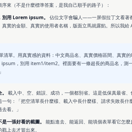
順序來（不是什麼標準答案，是我自己順手的路子）：
用 Lorem ipsum。
佔位文字會騙人——一屏假拉丁文看著
真實的金額、真實的使用者名稱，版面立馬就露餡。所以我給 A
：
單清單。用真實感的資料：中文商品名、真實價格區間、真實的
em ipsum，別用 item1/item2。裡面要有一條超長的商品名，
」
全。
載入中、空、錯誤、成功，一個都別省。這是低保真最省、
追一句：「把空清單長什麼樣、載入中長什麼樣、請求失敗長什
過去看。」
不是一張好看的截圖。
能點進去、能返回、能填個表單看它怎麼
的戳上去才冒出來。