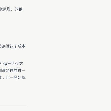
概就過。我被
因為做錯了成本
I 做三四個方
瀏覽器裡並排一
做，比一開始就