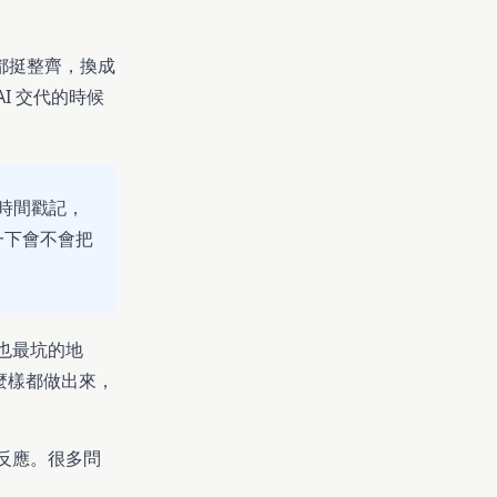
都挺整齊，換成
I 交代的時候
時間戳記，
測一下會不會把
也最坑的地
麼樣都做出來，
反應。很多問