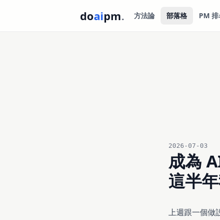
do
ai
pm
.
方法論
部落格
PM 排
2026-07-03
成為 
這半年
上週跟一個做