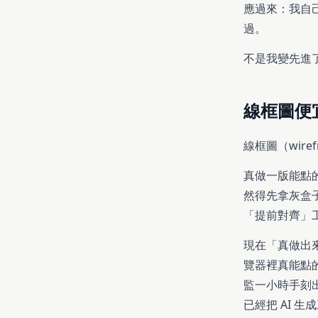
應過來：我自己
過。
不是我變先進
線框圖便
線框圖（wir
真做一版能點
然得先拿灰盒
「提前對齊」
現在「真做出來」
覽器裡真能點的頁
監一小時手刻出
已經把 AI 