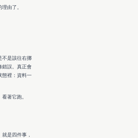
的理由了。
是不是該往右挪
條錯誤。真正會
狀態裡：資料一
。
，看著它跑。
，就是四件事，