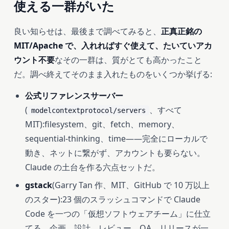
使える一群がいた
良い知らせは、最後まで調べてみると、
正真正銘の
MIT/Apache で、入れればすぐ使えて、たいていアカ
ウント不要
なその一群は、質がとても高かったこと
だ。調べ終えてそのまま入れたものをいくつか挙げる:
公式リファレンスサーバー
(
、すべて
modelcontextprotocol/servers
MIT):filesystem、git、fetch、memory、
sequential-thinking、time——完全にローカルで
動き、ネットに繋がず、アカウントも要らない。
Claude の土台を作る六点セットだ。
gstack
(Garry Tan 作、MIT、GitHub で 10 万以上
のスター):23 個のスラッシュコマンドで Claude
Code を一つの「仮想ソフトウェアチーム」に仕立
てる。企画、設計、レビュー、QA、リリースが一