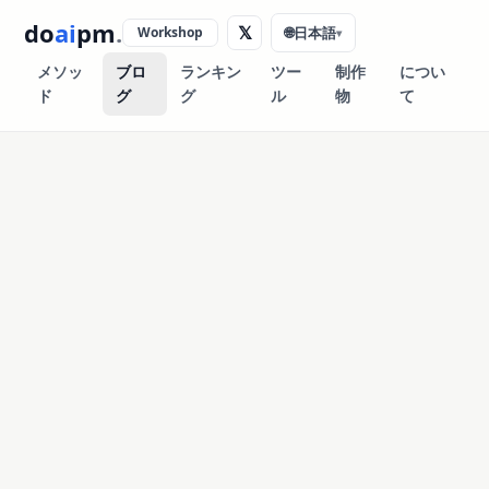
do
ai
pm
.
𝕏
Workshop
🌐
日本語
▾
メソッ
ブロ
ランキン
ツー
制作
につい
ド
グ
グ
ル
物
て