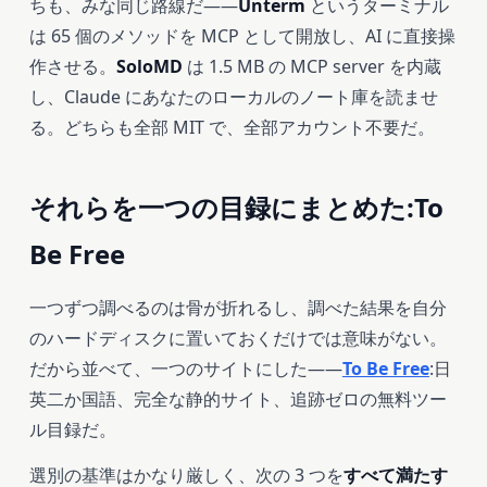
ちも、みな同じ路線だ——
Unterm
というターミナル
は 65 個のメソッドを MCP として開放し、AI に直接操
作させる。
SoloMD
は 1.5 MB の MCP server を内蔵
し、Claude にあなたのローカルのノート庫を読ませ
る。どちらも全部 MIT で、全部アカウント不要だ。
それらを一つの目録にまとめた:To
Be Free
一つずつ調べるのは骨が折れるし、調べた結果を自分
のハードディスクに置いておくだけでは意味がない。
だから並べて、一つのサイトにした——
To Be Free
:日
英二か国語、完全な静的サイト、追跡ゼロの無料ツー
ル目録だ。
選別の基準はかなり厳しく、次の 3 つを
すべて満たす