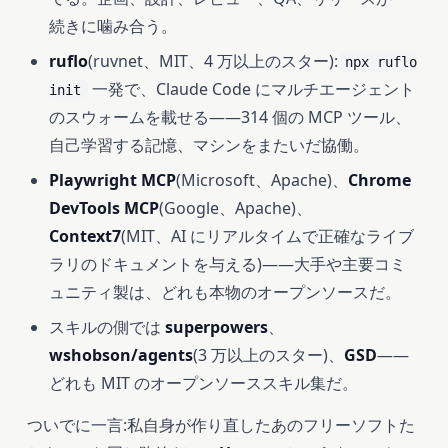
続きに噛み合う。
ruflo
(ruvnet、MIT、4 万以上のスター):
npx ruflo
一発で、Claude Code にマルチエージェント
init
のスウォームを載せる——314 個の MCP ツール、
自己学習する記憶、マシンをまたいだ協働。
Playwright MCP
(Microsoft、Apache)、
Chrome
DevTools MCP
(Google、Apache)、
Context7
(MIT、AI にリアルタイムで正確なライブ
ラリのドキュメントを与える)——大手や主要コミ
ュニティ製は、どれも本物のオープンソースだ。
スキルの側では
superpowers
、
wshobson/agents
(3 万以上のスター)、
GSD
——
どれも MIT のオープンソーススキル集だ。
ついでに一言:私自身が作り直したあのフリーソフトた