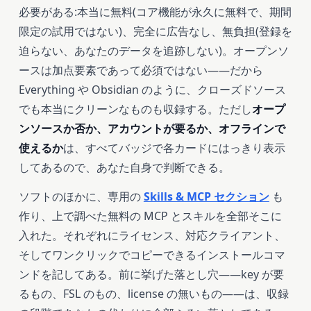
必要がある:本当に無料(コア機能が永久に無料で、期間
限定の試用ではない)、完全に広告なし、無負担(登録を
迫らない、あなたのデータを追跡しない)。オープンソ
ースは加点要素であって必須ではない——だから
Everything や Obsidian のように、クローズドソース
でも本当にクリーンなものも収録する。ただし
オープ
ンソースか否か、アカウントが要るか、オフラインで
使えるか
は、すべてバッジで各カードにはっきり表示
してあるので、あなた自身で判断できる。
ソフトのほかに、専用の
Skills & MCP セクション
も
作り、上で調べた無料の MCP とスキルを全部そこに
入れた。それぞれにライセンス、対応クライアント、
そしてワンクリックでコピーできるインストールコマ
ンドを記してある。前に挙げた落とし穴——key が要
るもの、FSL のもの、license の無いもの——は、収録