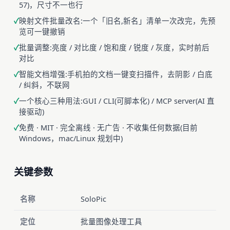
57)，尺寸不一也行
映射文件批量改名:一个「旧名,新名」清单一次改完，先预
览可一键撤销
批量调整:亮度 / 对比度 / 饱和度 / 锐度 / 灰度，实时前后
对比
智能文档增强:手机拍的文档一键变扫描件，去阴影 / 白底
/ 纠斜，不联网
一个核心三种用法:GUI / CLI(可脚本化) / MCP server(AI 直
接驱动)
免费 · MIT · 完全离线 · 无广告 · 不收集任何数据(目前
Windows，mac/Linux 规划中)
关键参数
名称
SoloPic
定位
批量图像处理工具