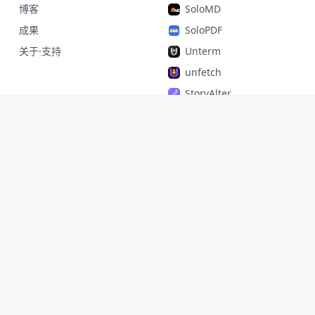
博客
SoloMD
成果
SoloPDF
关于·支持
Unterm
unfetch
StoryAlter
Unflick
Ziplark
To Be Free
jr Quant
SoloPic
承运命理
doaipm · 2026 ·
by 智通 zhitong
X
·
GitHub
·
lixd220@gmail.com