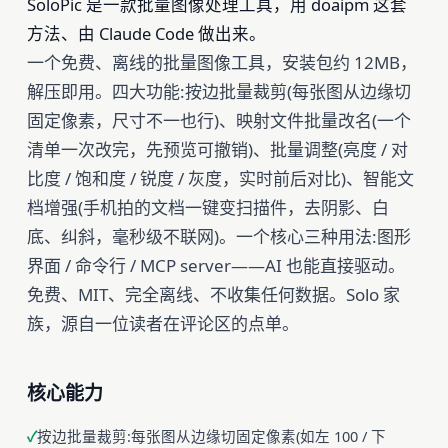
SoloPic 是一款批量图像处理工具，用 doaipm 这套
方法、由 Claude Code 做出来。
一个免费、离线的批量图像工具，安装包约 12MB，
解压即用。四大功能:按边批量裁剪(每张图从边缘切
固定像素，尺寸不一也行)、映射文件批量改名(一个
清单一次改完，先预览可撤销)、批量调整(亮度 / 对
比度 / 饱和度 / 锐度 / 灰度，实时前后对比)、智能文
档增强(手机拍的文档一键变扫描件，去阴影、白
底、纠斜，毫秒级不联网)。一个核心三种用法:图形
界面 / 命令行 / MCP server——AI 也能直接驱动。
免费、MIT、完全离线、不收集任何数据。Solo 家
族，源自一位读者在评论区的点单。
核心能力
按边批量裁剪:每张图从边缘切固定像素(如左 100 / 下