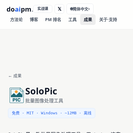
do
ai
pm
.
𝕏
实战课
🌐
简体中文
▾
方法论
博客
PM 排名
工具
成果
关于·支持
← 成果
SoloPic
批量图像处理工具
免费 · MIT · Windows · ~12MB · 离线