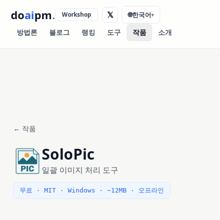
do
ai
pm
.
𝕏
Workshop
🌐
한국어
▾
방법론
블로그
랭킹
도구
작품
소개
← 작품
SoloPic
일괄 이미지 처리 도구
무료 · MIT · Windows · ~12MB · 오프라인