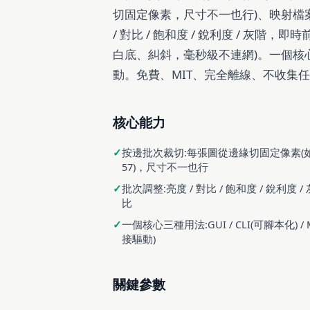
切固定像素，尺寸不一也行)、映射檔
/ 對比 / 飽和度 / 銳利度 / 灰
白底、糾斜，毫秒級不連網)。一個核心三種用
動。免費、MIT、完全離線、不收集任
核心能力
按邊批次裁切:每張圖從邊緣切固定像素(如左 
57)，尺寸不一也行
批次調整:亮度 / 對比 / 飽和度 / 銳利度
比
一個核心三種用法:GUI / CLI(可腳本化) / MCP
接驅動)
關鍵參數