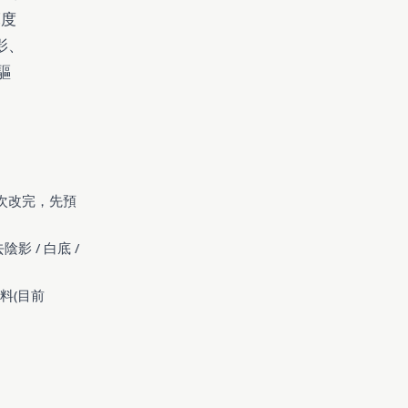
亮度
影、
驅
次改完，先預
 / 白底 /
資料(目前