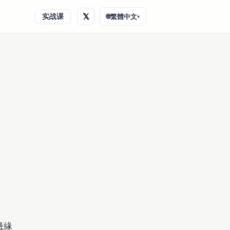
𝕏
实战课
🌐
繁體中文
▾
邊緣