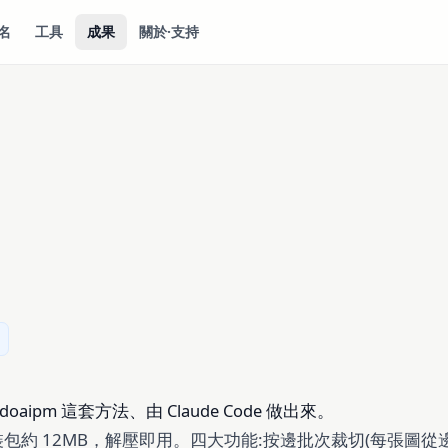
名
工具
成果
關於·支持
oaipm 這套方法、由 Claude Code 做出來。
約 12MB，解壓即用。四大功能:按邊批次裁切(每張圖從