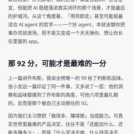
宜，但能把 AI 稳稳落进真实闭环的那个场景，才是最后
的护城河。从这个角度看，「用完即走」甚至可能是最
适合 AI agent 的哲学——一个好 agent，本就该替你把
事办完就退场，而不是又变成一个天天弹你、想让你长
在里面的 app。
那 92 分，可能才是最难的一分
上一篇讲乔布斯，我说全榜唯一的 99 给了判断和品味。
张小龙这一篇印证了同一件事，又多说了一层：他的洞
察和品味都摸到了乔布斯的高度，可他六项里最扎眼
的，反而是那个被自己主动摁住的 92。
因为我们太习惯把「做得多、赚得狠」当成能力。可真
实世界里最难的产品决定，往往不是「还能加什么、还
能多赚多少」，而是「什么坚决不做、什么钱坚决不