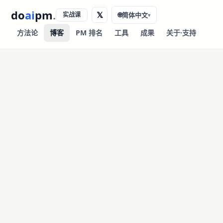
do
ai
pm
.
𝕏
实战课
🌐
简体中文
▾
方法论
博客
PM 排名
工具
成果
关于·支持