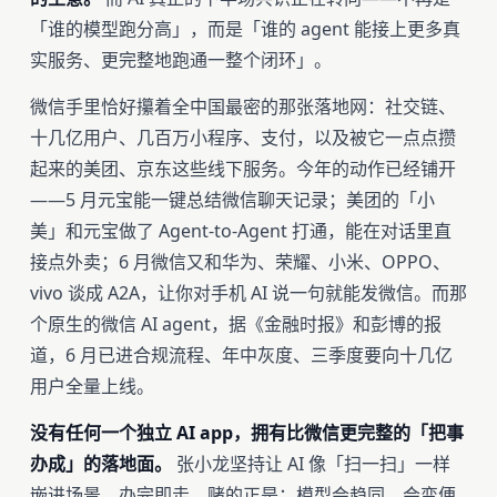
「谁的模型跑分高」，而是「谁的 agent 能接上更多真
实服务、更完整地跑通一整个闭环」。
微信手里恰好攥着全中国最密的那张落地网：社交链、
十几亿用户、几百万小程序、支付，以及被它一点点攒
起来的美团、京东这些线下服务。今年的动作已经铺开
——5 月元宝能一键总结微信聊天记录；美团的「小
美」和元宝做了 Agent-to-Agent 打通，能在对话里直
接点外卖；6 月微信又和华为、荣耀、小米、OPPO、
vivo 谈成 A2A，让你对手机 AI 说一句就能发微信。而那
个原生的微信 AI agent，据《金融时报》和彭博的报
道，6 月已进合规流程、年中灰度、三季度要向十几亿
用户全量上线。
没有任何一个独立 AI app，拥有比微信更完整的「把事
办成」的落地面。
张小龙坚持让 AI 像「扫一扫」一样
嵌进场景、办完即走，赌的正是：模型会趋同、会变便