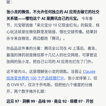
破：
张小龙的微信，不允许任何独立的 AI 应用去碰它的社交
关系链——哪怕这个 AI 是腾讯自己的元宝。
今年春
节，元宝砸钱做「来元宝分 10 亿现金红包」的裂变，核
心玩法就是往微信群里发链接、借社交链传播。结果封
杀令来自微信，两边都姓「腾讯」。
你品品这件事的分量：腾讯全公司在 AI 上落后、着急，
最强的弹药就是微信那十几亿人的社交网络，可掌管这
张网的张小龙，把自己公司的 AI 应用也拦在了门外。
这不是内斗。这是理解张小龙的钥匙。当我让
Claude
给改变世界的 100 个产品经理打分
，张小龙排第 2，综
合 OVR 97，仅次于乔布斯。但把他六个维度的分摊
开，两个数字格外扎眼：
远见 97 · 洞察 99 · 品味 99 · 商业 92 · 规模 97 · 开创