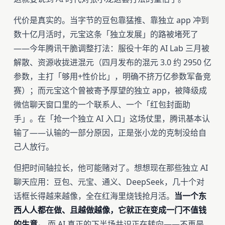
代价是真实的。当字节的豆包靠猛推、靠独立 app 冲到
数十亿月活时，元宝这条「独立发展」的路被堵死了
——今年腾讯干脆调整打法：服役十年的 AI Lab 三月被
解散、资源收拢进混元（四月发布的混元 3.0 约 2950 亿
参数，主打「够用+性价比」，明确不挤万亿参数军备竞
赛）；而元宝这个曾被寄予厚望的独立 app，被降级成
微信聊天窗口里的一个联系人、一个「红包封面助
手」。在「抢一个独立 AI 入口」这场仗里，腾讯基本认
输了——认输的一部分原因，正是张小龙的克制没给自
己人放行。
但把时间轴拉长，他可能赌对了。想想现在那些独立 AI
聊天应用：豆包、元宝、通义、DeepSeek，几十个对
话框长得越来越像，全在红海里烧钱抢月活。
当一个东
西人人都在做、且越做越像，它就正在变成一门不值钱
的生意。
而 AI 真正的下半场共识正在转向——不再是