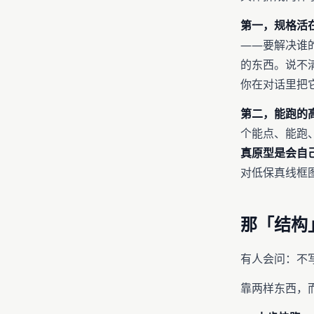
第一，规格活
——要解决谁的
的东西。说不清
你在对话里把
第二，能跑的
个能点、能跑
真原型是会自
对低保真线框图
那「结构
有人会问：不写重
靠两样东西，