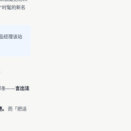
了个时髦的新名
品经理该站
的
的那条——
言出法
楚。
而「把话