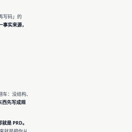
格再写码」的
一事实来源，
。
快翻车：没结构、
东西先写成规
那就是 PRD。
本来就是把你从