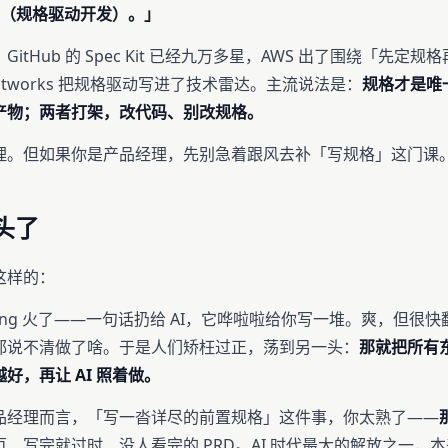
ent（规格驱动开发）。」
itHub 的 Spec Kit 已经九万多星，AWS 出了围绕「先定规
ughtworks 把规格驱动写进了技术雷达。主流说法是：
规格才是唯
产物；两者打架，改代码、别改规格。
理。但如果你是产品经理，先别急着跟风去补「写规格」这门课
头了
这样的：
coding 火了——一句话扔给 AI，它哗啦啦给你写一堆。爽，但很
都说不清做了啥。于是人们矫枉过正，荡到另一头：
那就把所有
好，再让 AI 照着做。
品经理而言，「写一沓详尽的前置规格」这件事，你太熟了——
、写完就过时、没人看完的 PRD。AI 时代最大的解放之一，