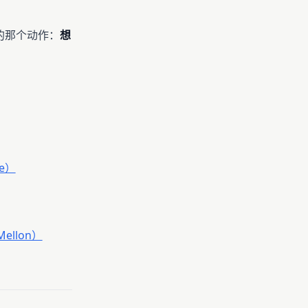
的那个动作：
想
ce）
 Mellon）