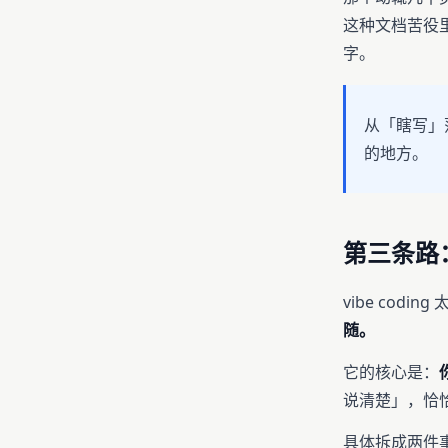
这种文档苦役里
字。
从「瞎写」
的地方。
第三条路
vibe cod
随。
它的核心是：
说清楚」，恰
具体拆成两件