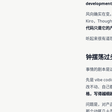
developm
风向确实在变。G
Kiro，Tho
代码只是它的
听起来很有道
钟摆荡过
事情的剧本是
先是 vibe 
改不动、自己
格，写得越细越
问题是，对产
那个动辄几十页