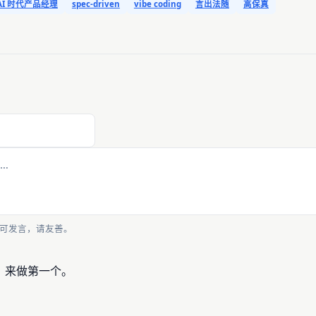
AI 时代产品经理
spec-driven
vibe coding
言出法随
高保真
可发言，请友善。
，来做第一个。