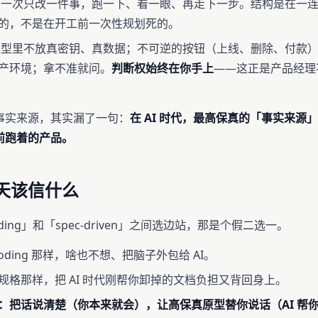
一次只改一件事，跑一下、看一眼、再走下一步。结构是在一连
的，不是在开工前一次性规划死的。
型里不放真密钥、真数据；不可逆的按钮（上线、删除、付款）
产环境；拿不准就问。
判断权始终在你手上
——这正是产品经理
事实来源，其实漏了一句：
在 AI 时代，最高保真的「事实来源
前跑着的产品。
天该信什么
coding」和「spec-driven」之间选边站，那是个假二选一。
 coding 那样，啥也不想、把脑子外包给 AI。
规格那样，把 AI 时代刚帮你卸掉的文档负担又背回身上。
：把话说清楚（你本来就会），让高保真原型替你说话（AI 帮