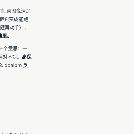
。你把意图说清楚
场把它变成能跑
锐问题再动手），
档里。
十个意思；一
道对不对。
高保
doaipm 反