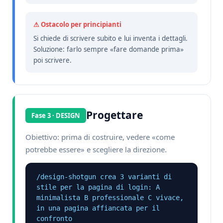
⚠ Ostacolo per principianti
Si chiede di scrivere subito e lui inventa i dettagli.
Soluzione: farlo sempre «fare domande prima»
poi scrivere.
Progettare
Fase 3 · DESIGN
Obiettivo: prima di costruire, vedere «come
potrebbe essere» e scegliere la direzione.
/design-shotgun crea 3 varianti di 
stile per la pagina di login: A 
minimalista B professionale C vivace, 
in una pagina affiancata per il 
confronto