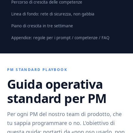
Percorso di crescita delle competenze
Linea di fondo: rete di sicurezza, non gabbia
Piano di crescita in tre settimane
Appendice: regole per i prompt / competenze / FAQ
PM STANDARD PLAYBOOK
Guida operativa
standard per PM
Per ogni PM del nostro team di prodotto, che
tu sappia programmare o no. L'obiettivo di
questa guida: portarti da «non oso usarlo, non