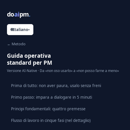
do
ai
pm
.
🌐
Italiano
▾
← Metodo
Guida operativa
standard per PM
Versione AI-Native · Da «non oso usarlo» a «non posso farne a meno»
Prima di tutto: non aver paura, usalo senza freni
Primo passo: impara a dialogare in 5 minuti
Principi fondamentali: quattro premesse
Flusso di lavoro in cinque fasi (nel dettaglio)