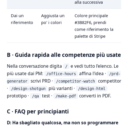
alla successiva
Dai un
Aggiusta un
Colore principale
riferimento
po' i colori
#3B82F6, prendi
come riferimento la
palette di Stripe
B · Guida rapida alle competenze più usate
Nella conversazione digita
e vedi tutto l'elenco. Le
/
più usate dai PM:
affina l'idea ·
/office-hours
/prd-
scrivi PRD ·
competitor
generator
/competitor-watch
·
più varianti ·
/design-shotgun
/design-html
prototipo ·
test ·
converti in PDF.
/qa
/make-pdf
C · FAQ per principianti
D: Ha sbagliato qualcosa, ma non so programmare