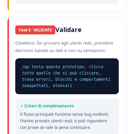
Validare
Fase 5 · VALIDATE
Obiettivo: far provare agli utenti reali, prendere
decisioni basate su dati e non su sensazioni.
/qa testa questo prototipo, clicca 
tutto quello che si può cliccare, 
trova errori, blocchi e comportamenti 
inaspettati, elencali
✓ Criteri di completamento
Il flusso principale funziona senza bug evidenti;
l'hanno provato utenti reali; si può rispondere
con prove se vale la pena continuare.