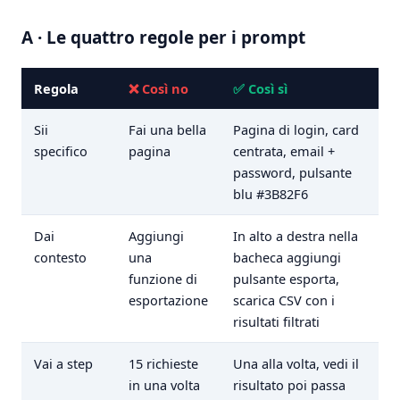
A · Le quattro regole per i prompt
Regola
❌ Così no
✅ Così sì
Sii
Fai una bella
Pagina di login, card
specifico
pagina
centrata, email +
password, pulsante
blu #3B82F6
Dai
Aggiungi
In alto a destra nella
contesto
una
bacheca aggiungi
funzione di
pulsante esporta,
esportazione
scarica CSV con i
risultati filtrati
Vai a step
15 richieste
Una alla volta, vedi il
in una volta
risultato poi passa