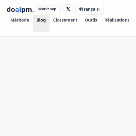
do
ai
pm
.
𝕏
Workshop
🌐
Français
▾
Méthode
Blog
Classement
Outils
Réalisations