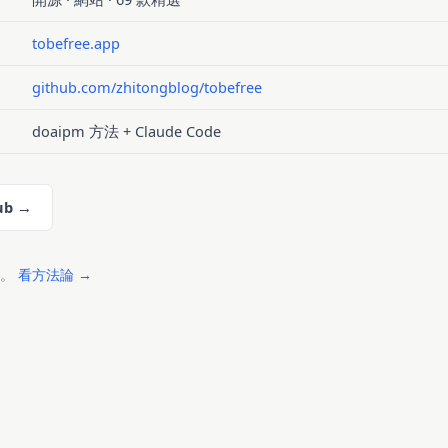
tobefree.app
github.com/zhitongblog/tobefree
doaipm 方法 + Claude Code
ub →
來。
看方法論 →