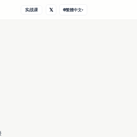
𝕏
实战课
🌐
繁體中文
▾
優