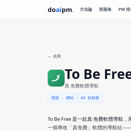
do
ai
pm
.
方法論
部落格
PM 排
← 成果
To Be Fre
真·免費軟體導航
開源 · 網站 · 69 款精選
To Be Free 是一款真·免費軟體導航，用
一個專收「真免費」軟體的導航站——