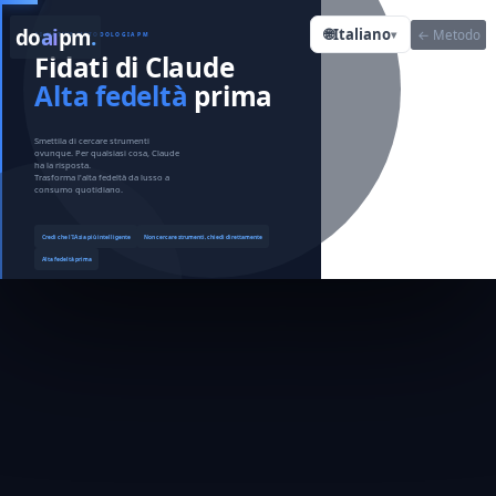
do
ai
pm
.
🌐
Italiano
← Metodo
▾
AI-NATIVE METODOLOGIA PM
Fidati di Claude
Alta fedeltà
prima
Smettila di cercare strumenti
ovunque. Per qualsiasi cosa, Claude
ha la risposta.
Trasforma l'alta fedeltà da lusso a
consumo quotidiano.
Credi che l'IA sia più intelligente
Non cercare strumenti, chiedi direttamente
Alta fedeltà prima