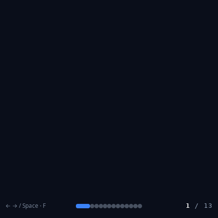
← → / Space · F
1
/
13