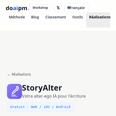
do
ai
pm
.
𝕏
Workshop
🌐
Français
▾
Méthode
Blog
Classement
Outils
Réalisations
← Réalisations
StoryAlter
Votre alter-ego IA pour l'écriture
Gratuit · Web / iOS / Android