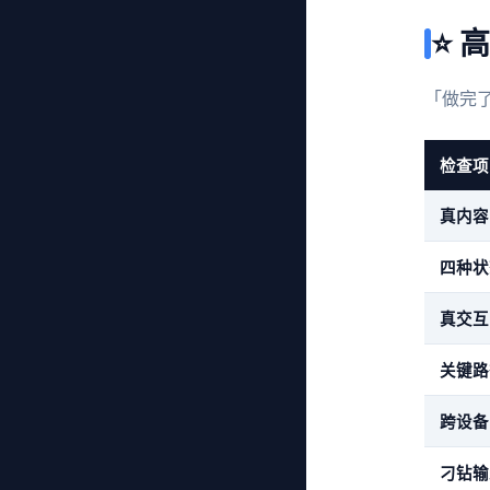
⭐ 
「做完
检查项
真内容
四种状
真交互
关键路
跨设备
刁钻输