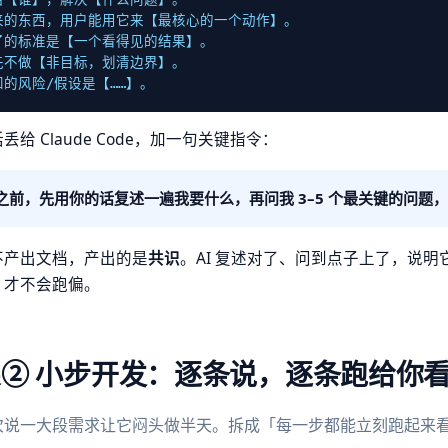
来的东西，用户能用它来【最核心的一个动作】。

了的标准是【一个看得见的结果】。

先不做【非目标，划清边界】。

的风险/假设是【……】。
丢给 Claude Code，加一句关键指令：
之前，先用你的话复述一遍我要什么，再问我 3–5 个最关键的问题
不产出文档，产出的是
共识
。AI 复述对了、问到点子上了，说
，才不会跑偏。
② 小步开发：逐条说，逐条跑给你
次说一大段需求让它闷头做半天。拆成「每一步都能立刻跑起来