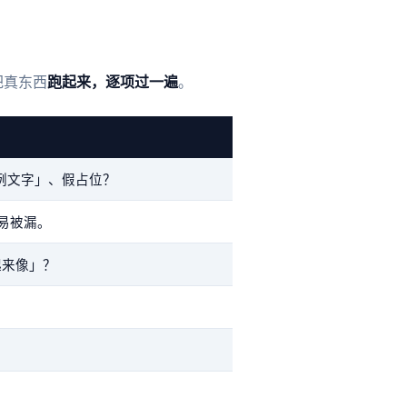
把真东西
跑起来，逐项过一遍
。
示例文字」、假占位？
容易被漏。
起来像」？