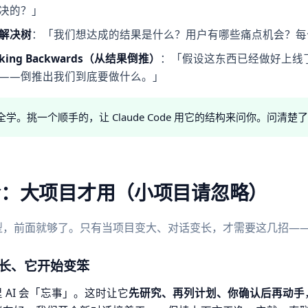
决的？」
解决树
：「我们想达成的结果是什么？用户有哪些痛点机会？每
king Backwards（从结果倒推）
：「假设这东西已经做好上线
——倒推出我们到底要做什么。」
全学。挑一个顺手的，让 Claude Code 用它的结构来问你。问清
阶：大项目才用（小项目请忽略）
型，前面就够了。只有当项目变大、对话变长，才需要这几招—
长、它开始变笨
 AI 会「忘事」。这时让它
先研究、再列计划、你确认后再动手