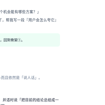
个机会能有哪些方案？」
了，帮我写一段『用户会怎么夸它』
楚了，回到骨架①。
—而且依然是「说人话」。
，并适时说「把目前的结论总结成一