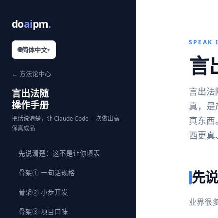
do
ai
pm
.
SPEAK 
🌐
简体中文
▾
言
← 方法论中心
言出法
言出法随
操作手册
真，是
把话说清楚，让 Claude Code 一次做出高
真东西
保真成品
西更真
先说清楚：这不是让你填表
先
骨架① 一句话规格
骨架② 小步开发
业界很多
骨架③ 项目口味