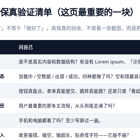
高保真验证清单（这页最重要的一块）
了」不等于「做好了」。高保真的验收，不是看一张截图，而是
问自己
是不是真实内容和数据结构？有没有 Lorem ipsum、「
态
加载中 / 空数据 / 出错 / 成功，四种都做了吗？空和错最
按钮真能点、表单真能提交、跳转真能跳？还是只是「看
径
用户最重要的那条主流程，从头到尾走通了吗？
手机和电脑都看了吗？至少窄屏过一遍。
入
故意输错、输空、输超长、贴奇怪字符——它崩不崩？