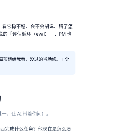
，看它稳不稳、会不会胡说、错了怎
说的「评估循环（eval）」，PM 也
查并把每项跑给我看，没过的当场修。」让
构
一，让 AI 带着你问）。
东西完成什么任务？他现在是怎么凑