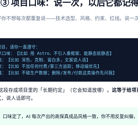
③ 项目口味：说一次，以后它都记
好你不想每次都重复说——技术选型、风格、约束、红线。说一
项目，请你一直遵守：

术口味：【比如 用 Astro、不引入重框架、能静态就静态】

格：【比如 深色、克制、留白多，文案说人话】

束：【比如 不加任何付费/第三方追踪；移动端优先】

红线：【比如 不碰生产数据；删除/发布/付款这类操作先问我】
 把这段存成项目里的「长期约定」（它会知道放哪）。
这等于给项
式，说人话即可。
：
口味定了，AI 每次产出的高保真成品风格一致，你不用反复纠偏