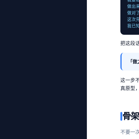
做出
做对
这次
我已知
把这段话
「做
这一步
真原型
骨架
不要一