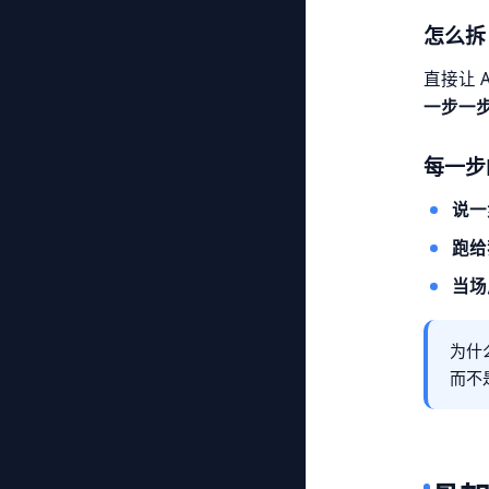
怎么拆
直接让 
一步一
每一步
说一
跑给
当场
为什
而不