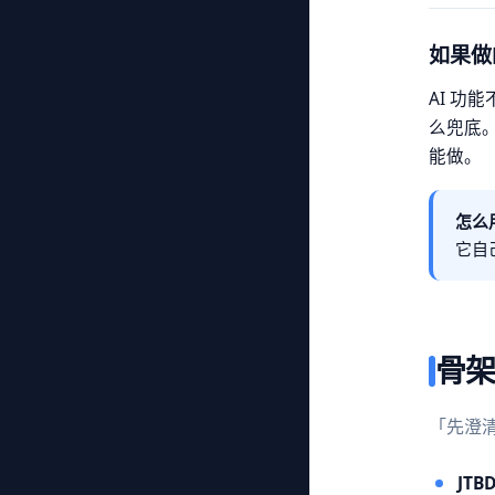
如果做
AI 功
么兜底。
能做。
怎么
它自
骨架
「先澄清
JT