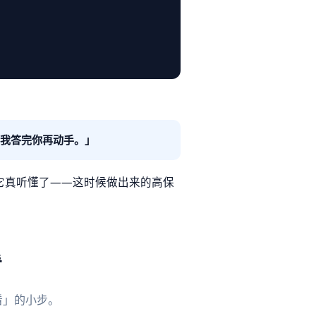
，我答完你再动手。」
明它真听懂了——这时候做出来的高保
看
看」的小步。