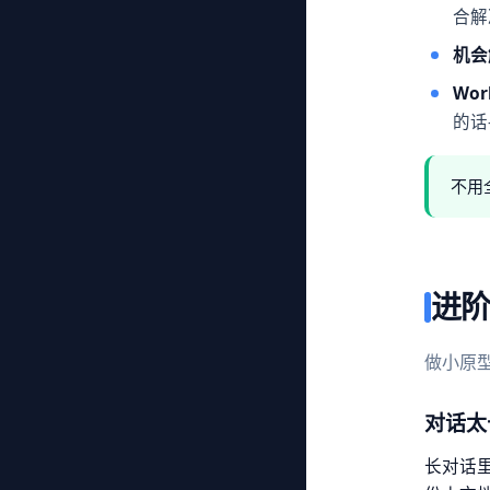
合解
机会
Wor
的话
不用
进
做小原
对话太
长对话里