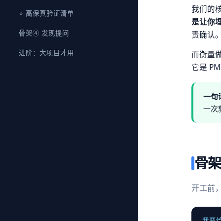
我们的
⭐ 高保真验证清单
是让你埋
骨架④ 发现提问
责确认
进阶：大项目才用
而衡量
它是 PM
一句
一次
骨架
开工前，
我要