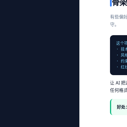
骨架
有些偏
守。
这个
· 技
· 风
· 约
· 
让 AI
任何格
好处