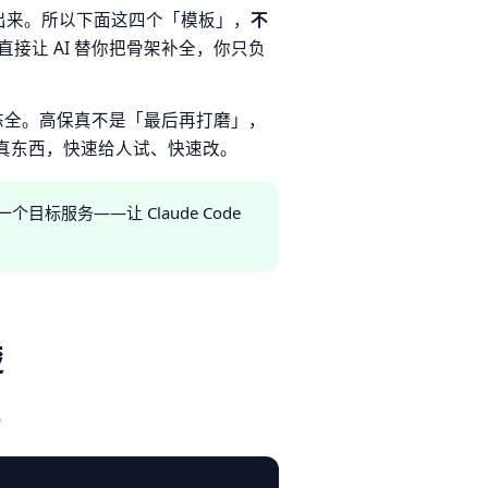
接做出来。所以下面这四个「模板」，
不
直接让 AI 替你把骨架补全，你只负
态全。高保真不是「最后再打磨」，
真东西，快速给人试、快速改。
服务——让 Claude Code
楚
。