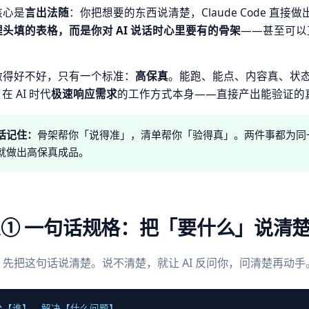
核心是
言出法随
：你把想要的东西说清楚，Claude Code 直
头填的表格，而是你对 AI 说话时心里要有的骨架
——甚至可以
。
做得好不好，只有一个标准：
高保真
。能跑、能点、内容真、状
 在 AI 时代
极速响应需求
的工作方式本身——直接产出能验证的
话记住：
骨架帮你「说得准」，清单帮你「验得真」。两件事都为同一个目标
就做出高保真成品。
① 一句话规格：把「要什么」说清
先把这句话说清楚。说不清楚，就让 AI 反问你，问清楚再动手
给【谁】，解决【什么问题】。
