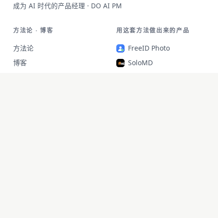
成为 AI 时代的产品经理 · DO AI PM
方法论 · 博客
用这套方法做出来的产品
方法论
FreeID Photo
博客
SoloMD
成果
SoloPDF
关于·支持
Unterm
unfetch
StoryAlter
Unflick
Ziplark
To Be Free
jr Quant
SoloPic
承运命理