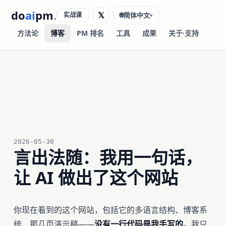
do
ai
pm
.
𝕏
实战课
🌐
简体中文
▾
方法论
博客
PM 排名
工具
成果
关于·支持
2026-05-30
言出法随：我用一句话，
让 AI 做出了这个网站
你现在看到的这个网站，包括它的多语言结构、博客系
统、那几页演示稿——
没有一行代码是我手写的
。我只