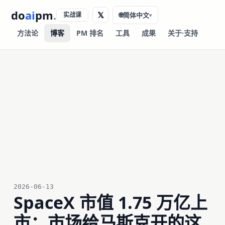
do
ai
pm
.
𝕏
实战课
🌐
简体中文
▾
方法论
博客
PM 排名
工具
成果
关于·支持
2026-06-13
SpaceX 市值 1.75 万亿上
市：市场给马斯克开的这