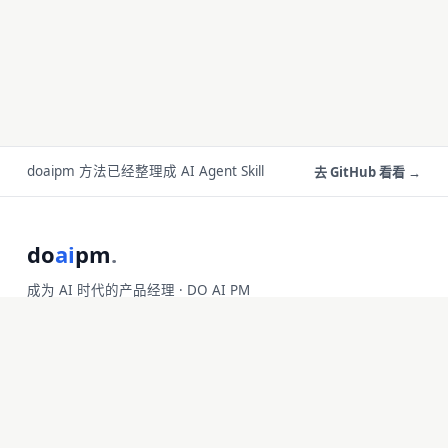
doaipm 方法已经整理成 AI Agent Skill
去 GitHub 看看 →
do
ai
pm
.
成为 AI 时代的产品经理 · DO AI PM
方法论 · 博客
用这套方法做出来的产品
方法论
FreeID Photo
博客
SoloMD
成果
SoloPDF