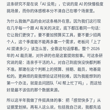
这条研究不是在说「AI 没用」，它说的是 AI 的快慢极度
挑场景，而你的体感根本分不清自己在哪个场景里。
为什么我做产品的会对这条格外在意。因为我们这行现
在几乎每一个跟 AI 有关的决定，底下都压着同一句话：
它让我们更快了。要不要加预算买工具，要不要少招两
个人，这个季度能不能再多塞一个需求，老板问「上了
AI 提速多少」该怎么答，全靠这句话撑着。整个 2026
年的 AI 裁员潮，对外讲的也是这套提效叙事。可这条研
究说的是：连亲手干活的人，对自己到底快没快都判断
不准。那建在这个判断上的预算、排期、裁员，地基是
松的。更麻烦的是我想验证还特别难，因为我能想到的
第一个办法，就是去问团队「AI 帮上忙了吗」，而这恰
好是最不该信的那个数据来源。
所以这半年我做了件挺具体的事：把「感觉快多了」从
证据里划掉。再有人这么说，包括我自己说，我都先追