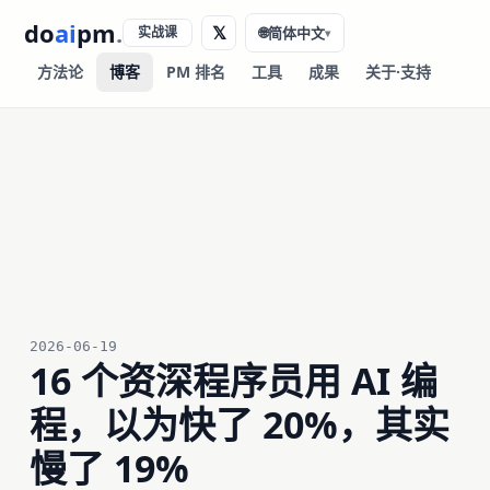
do
ai
pm
.
𝕏
实战课
🌐
简体中文
▾
方法论
博客
PM 排名
工具
成果
关于·支持
2026-06-19
16 个资深程序员用 AI 编
程，以为快了 20%，其实
慢了 19%