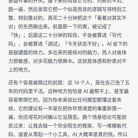
是整件事的开头。接下来你得读它写的、判断对不对、
跑一遍，然后发现它把一个似是而非的逻辑写得特别工
整、特别像对的，再花二十分钟把这个「看着对其实不
对」的东西揪出来。前面那一下的爽，被记成了
「快」；后面这二十分钟的较劲，不会被算进「写代
码」，会被算进「调试」「今天状态不好」。AI 省下的
是敲键盘的体力，多出来的是核对的脑力，而人对省体
力很敏感，对多花脑力很麻木。这就是体感和秒表对不
上的地方。
还有个容易被跳过的前提：这 16 个人，是在自己泡了五
年的代码里干活。这种地方恰恰是 AI 最帮不上、甚至最
容易帮倒忙的，因为你本来就比任何模型都懂这套系
统，它的建议有一半是在把你早想清楚的事重新猜一
遍，你还得花时间确认它没猜歪。换个场景结论可能就
反过来：让我去碰一个完全陌生的框架、写一堆模板代
码、或者从零起一个小工具，AI 大概率是真的快。所以