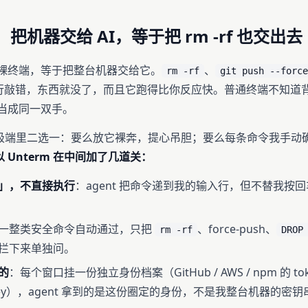
把机器交给 AI，等于把 rm -rf 也交出去
 一个裸终端，等于把整台机器交给它。
、
rm -rf
git push --force
行敲错，东西就没了，而且它跑得比你反应快。普通终端不知道背后
和我当成同一双手。
极端里二选一：要么放它裸奔，提心吊胆；要么每条命令我手动
以 Unterm 在中间加了几道关：
」，不直接执行
：agent 把命令递到我的输入行，但不替我按
一整类安全命令自动通过，只把
、force-push、
rm -rf
DROP
拦下来单独问。
的
：每个窗口挂一份独立身份档案（GitHub / AWS / npm 的 tok
key），agent 拿到的是这份圈定的身份，不是我整台机器的密钥