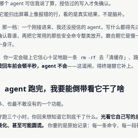
哪个 agent 可信我说了算，授信过的写入才免确认。
它能扫出屏幕上像报错的行，看的是真实结果，不是脑补。
那一档：一个刚接进来、我还没授信的 agent，写什么都得先
确认靠谱，再把它常用的那些安全命令整类放开。磨合期它是慢
一身汗。
 久了，你一定会碰上它信心十足地敲一条
去「清缓存」、路
rm -rf
回车前会顿半秒，agent 不会
——这道闸，得终端替它补上。
：agent 跑完，我要能倒带看它干了啥
多、也最不敢没有的一个功能。
人值守跑三个小时，你回来想知道它到底干了什么。
光看它自己写的
美化、甚至可能圆谎。
你要的是原始记录：每一条命令、每一段