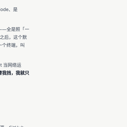
 Code、是
rp——全是照「一
t 之后，这个默
一个终端，叫
t 当网络运
替我挡，我就只