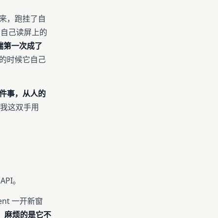
起来，跑挂了自
、自己读屏上的
端第一次成了
的时候它自己
这件事，从人的
我这双手用
API。
ent 一开新窗
。
麻烦的是它不