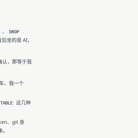
、
DROP
坐的是 AI，
确认，那等于我
回车，我一个
这几种
 TABLE
en、git 身
串。