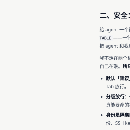
二、安全：
给 agent
——一
TABLE
把 agent 
我不想在两个
自己在敲。
所
默认「建议
Tab 放行。
分级放行
：
真能要命的
身份是隔离
份、SSH 