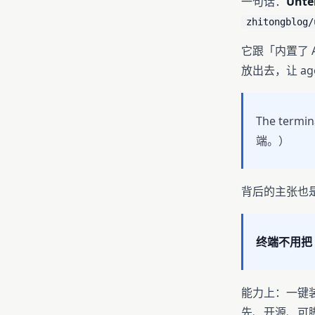
一句话：
Unt
zhitongblog/
它跟「内置了 
放出去，让 ag
The termi
端。）
背后的主张也
终端不用把 
能力上：一键装好 C
先、开源、可