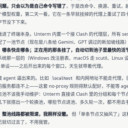
问题，只会以为是自己命令写错了
，于是改命令、换源、重试，
个模型权重，第二天一看，它在一条早就挂掉的代理上重试了四
字节没下下来。
了终端本身。Unterm 内置一个接 Clash 的代理层，所有 ses
了一池节点（现在是八条给 Gemini、GPT 调过的新加坡线路
，哪条快走哪条；正在用的那条挂了，自动切到池子里最快的活
那一层的（Windows 改注册表、macOS 走 scutil、Linu
ell 单设——之后开出来的每个窗口，天生就带着代理。
 agent 逼出来的。比如
和内网地址不能走代理，否则 
localhost
务都连不上——这套 no-proxy 规则得默认配好，不能等 age
池不该我手动维护：Unterm 直接读 Clash 里的分组和每个
几下就搭出一个轮换池，哪些节点进池、多久轮一次，都不用去
：
整池线路都被限速，我照样没辙。
但「单条节点又抽风了」这
己就切过去了，不用我管。