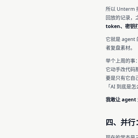
所以 Unterm 
回放的记录，
token、密钥
它就是 age
者复盘素材。
举个上周的事：
它动手改代码
要是只有它自
「AI 到底是
我敢让 age
四、并行：
现在的常态是三