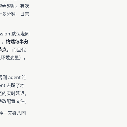
越弄越乱。有次
十多分钟，日志
sion 默认走同
），
终端每半分
节点。
而且代
x 设环境变量），
agent 连
nt 去踩了才
节点的实时延迟，
手改配置文件。
种一天碰八回