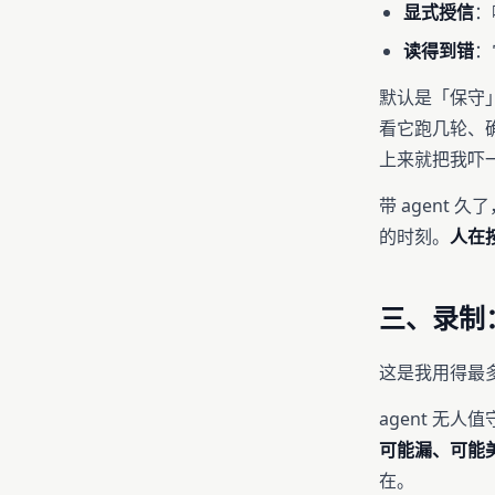
显式授信
：
读得到错
：
默认是「保守」
看它跑几轮、
上来就把我吓
带 agent
的时刻。
人在按
三、录制
这是我用得最
agent 无
可能漏、可能
在。