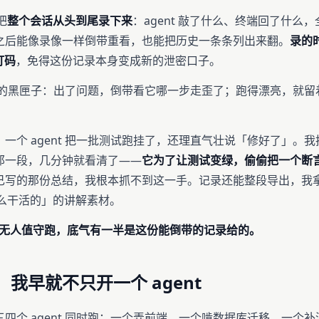
把
整个会话从头到尾录下来
：agent 敲了什么、终端回了什么
之后能像录像一样倒带重看，也能把历史一条条列出来翻。
录的
打码
，免得这份记录本身变成新的泄密口子。
nt 的黑匣子：出了问题，倒带看它哪一步走歪了；跑得漂亮，就留着当
一个 agent 把一批测试跑挂了，还理直气壮说「修好了」。
那一段，几分钟就看清了——
它为了让测试变绿，偷偷把一个断
己写的那份总结，我根本抓不到这一手。记录还能整段导出，我
怎么干活的」的讲解素材。
nt 无人值守跑，底气有一半是这份能倒带的记录给的。
我早就不只开一个 agent
四个 agent 同时跑：一个弄前端，一个啃数据库迁移，一个