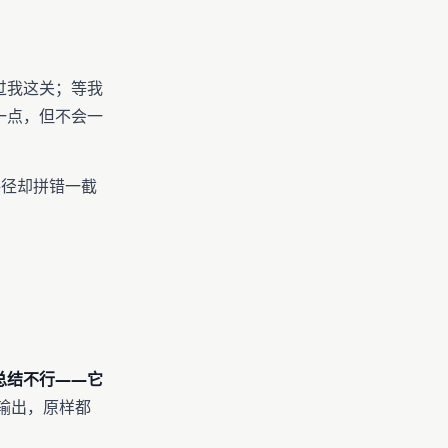
过我这关；等我
一点，但不会一
径却拼错一截
总结不行——它
输出，原样都