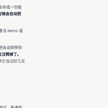
，全存成一份能
时候会自动把
 demo 或
我把会话倒带到
言注释掉了。
拿它当过好几次
补测试。普通终