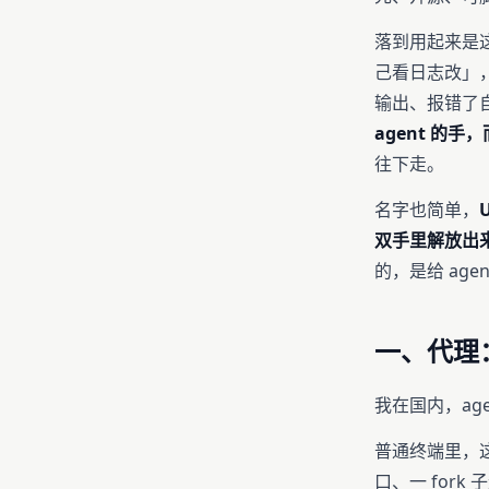
落到用起来是这
己看日志改」，
输出、报错了
agent 的
往下走。
名字也简单，
U
双手里解放出来
的，是给 ag
一、代理：
我在国内，ag
普通终端里，
口、一 for