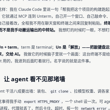
样：我在 Claude Code 里说一句「帮我把这个项目的构建跑
它就通过 MCP 连到 Unterm，自己开一个窗口、自己敲命令
自己接着改，全程我不用在聊天窗和终端之间来回复制粘贴。
终
手，而不是我手动搬运输出的中转站。
我想盯的时候盯一眼，不想盯
n + term
。term 是 terminal；
Un 是「解放」——把敲键盘
，交给 AI。
我做它的时候脑子里就一个画面：这台终端不是给
ent 用的，我退到后面盯着就行。名字说的就是这件事。
让 agent 看不见那堵墙
ent 干活八成要出墙：装包、
、拉模型权重、调各家 
git clone
这事得我手动
，一个 shell 设一次。可 ag
export HTTPS_PROXY
k 子进程，代理就丢了，然后卡住、超时、报一句
network error