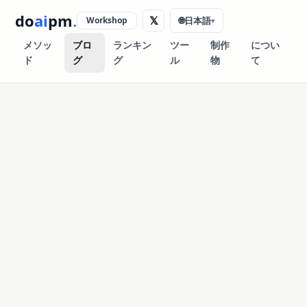
do
ai
pm
.
𝕏
Workshop
🌐
日本語
▾
メソッ
ブロ
ランキン
ツー
制作
につい
ド
グ
グ
ル
物
て