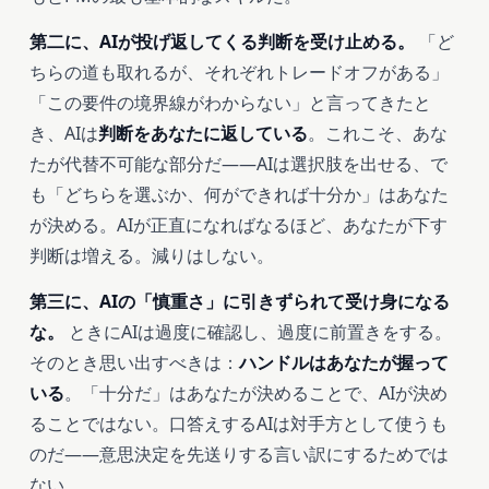
第二に、AIが投げ返してくる判断を受け止める。
「ど
ちらの道も取れるが、それぞれトレードオフがある」
「この要件の境界線がわからない」と言ってきたと
き、AIは
判断をあなたに返している
。これこそ、あな
たが代替不可能な部分だ——AIは選択肢を出せる、で
も「どちらを選ぶか、何ができれば十分か」はあなた
が決める。AIが正直になればなるほど、あなたが下す
判断は増える。減りはしない。
第三に、AIの「慎重さ」に引きずられて受け身になる
な。
ときにAIは過度に確認し、過度に前置きをする。
そのとき思い出すべきは：
ハンドルはあなたが握って
いる
。「十分だ」はあなたが決めることで、AIが決め
ることではない。口答えするAIは対手方として使うも
のだ——意思決定を先送りする言い訳にするためでは
ない。