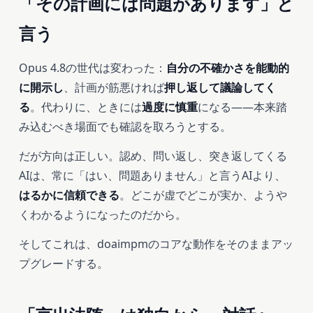
「その計画には問題があります」と
言う
Opus 4.8の世代は変わった：
自分の不確かさを能動的
に開示し
、計画が筋悪ければ
押し返して議論してく
る
。代わりに、ときには
過度に慎重
になる——本来踏
み込むべき場面でも確認を取ろうとする。
だが方向は正しい。認め、問い返し、突き返してくる
AIは、常に「はい、問題ありません」と言うAIより、
はるかに信頼できる
。どこが虚でどこが実か、ようや
くわかるようになったのだから。
そしてこれは、doaimpmのコアな動作をそのままアッ
プグレードする。