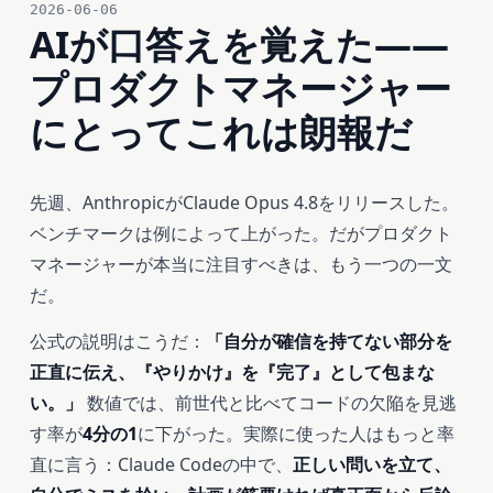
2026-06-06
AIが口答えを覚えた——
プロダクトマネージャー
にとってこれは朗報だ
先週、AnthropicがClaude Opus 4.8をリリースした。
ベンチマークは例によって上がった。だがプロダクト
マネージャーが本当に注目すべきは、もう一つの一文
だ。
公式の説明はこうだ：
「自分が確信を持てない部分を
正直に伝え、『やりかけ』を『完了』として包まな
い。」
数値では、前世代と比べてコードの欠陥を見逃
す率が
4分の1
に下がった。実際に使った人はもっと率
直に言う：Claude Codeの中で、
正しい問いを立て、