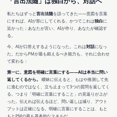
「言出法随」は独白から、対話へ
私たちはずっと
言出法随
を語ってきた——意図を言葉
にすれば、AIが形にしてくれる。かつてこれは
独白
に
近かった：あなたが言い、AIが作り、あなたが確認す
る。
今、AIが口答えするようになった。これは
対話
になっ
た。だからPMが最も鍛えるべき能力も、それに合わせ
て変わる：
第一に、意図を明確に言葉にする——AIは本当に問い
返してくるから。
曖昧に伝えると、もはや推測して先
に進むのではなく、立ち止まって3つの質問を返してく
る。つまり「明確に言葉にすること」の見返りが上が
った。伝えれば伝えるほど、問い返しは減り、アウト
プットは正確になる。明確に言葉にすることは、もと
もとPMの最も基本的なスキルだ。