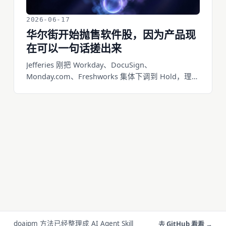
2026-06-17
华尔街开始抛售软件股，因为产品现
在可以一句话搓出来
Jefferies 刚把 Workday、DocuSign、
Monday.com、Freshworks 集体下调到 Hold，理由
直接写「AI 颠覆风险」。软件股今年跌了 30% 到
55%。市场在赌一件事：当一个产品的功能可以被
AI 一句话复制出来，靠卖功能收订阅费的生意就不
再值钱了。问题不是软件会消失，而是软件里「值
钱的那部分」正在搬家——从功能本身，搬到判
断、品味、分发和信任上。看不懂这次搬家的人，
会跟着估值一起跌。
doaipm 方法已经整理成 AI Agent Skill
去 GitHub 看看 →