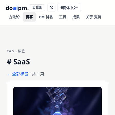
do
ai
pm
.
𝕏
实战课
🌐
简体中文
▾
方法论
博客
PM 排名
工具
成果
关于·支持
TAG · 标签
#
SaaS
← 全部标签
· 共 1 篇