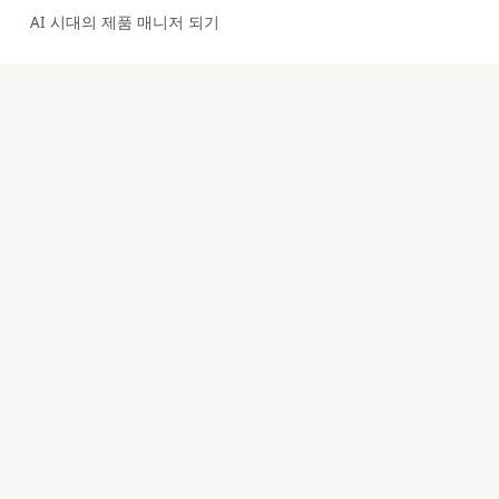
AI 시대의 제품 매니저 되기
방법론 · 블로그
이 방법으로 만든 제품
방법론
FreeID Photo
블로그
SoloMD
작품
SoloPDF
소개
Unterm
unfetch
StoryAlter
Unflick
Ziplark
To Be Free
jr Quant
SoloPic
承运命理