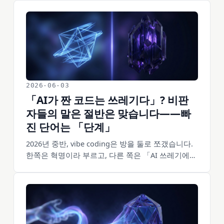
다시 쓴다는 건, AI가 겨우 없애준 PRD 부담을 스스
로 되찾아오는 것과 같습니다. 「막연하게 짜기」와
「스펙 쓰기」 사이에서 하나를 골라야 하는 게 아닙
니다——세 번째 길이 있습니다: 言出法随.
2026-06-03
「AI가 짠 코드는 쓰레기다」? 비판
자들의 말은 절반은 맞습니다——빠
진 단어는 「단계」
2026년 중반, vibe coding은 방을 둘로 쪼갰습니다.
한쪽은 혁명이라 부르고, 다른 쪽은 「AI 쓰레기에
장인 외피를 씌운 것」이라 비판합니다. 보안과 유지
보수에 대한 비판자들의 우려는 프로덕션 시스템에
는 성립하지만, 프로토타입에 적용하면 과장입니다.
doaipm의 고충실도 + 안전망은 이 두 가지를 처음부
터 분리해왔습니다.