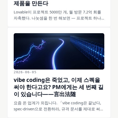
제품을 만든다
Lovable이 프로젝트 5000만 개, 월 방문 7.2억 회를
자축했다. 나눗셈을 한 번 해보면 — 프로젝트 하나
당 한 달 평균 14회 방문이다. AI는 쓰레기 제품을 없
애지 않았다. 쓰레기의 생산능력을 최대치로 끌어올
렸을 뿐이다. 쓰레기는 만들지 못해서 생기는 게 아
니다. 애초에 만들지 말았어야 해서 생긴다.
2026-06-05
vibe coding은 죽었고, 이제 스펙을
써야 한다고요? PM에게는 세 번째 길
이 있습니다——言出法随
요즘 온 업계가 외칩니다. 「vibe coding은 끝났다,
spec-driven으로 전환하라, 규격 문서를 제대로 써
라」. 그런데 PM 입장에서 두툼한 사전 규격 문서를