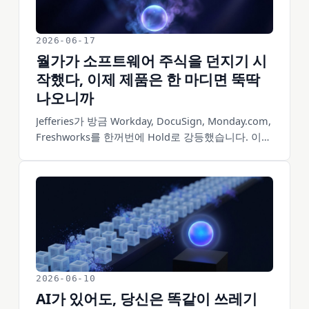
떠나는 게 아닙니다. 그것은 하나의 순환이고, 거기
엔 손기술이 있으며, 무엇보다 당신의 그 「말」이
분명해야 한다는 전제가 깔립니다. 이 글은 그대로
2026-06-17
따라 할 수 있는 네 가지 동작을 다룹니다. 먼저 굴러
월가가 소프트웨어 주식을 던지기 시
가는 것 하나만 요청하고 한꺼번에 다 말하지 말 것,
작했다, 이제 제품은 한 마디면 뚝딱
진짜로 돌려보고 「다 됐다」는 말을 믿지 말 것, 한
나오니까
번에 한 군데만 고치며 변하는 걸 지켜볼 것, 말을 분
명히 해야 法이 당신을 따른다는 것.
Jefferies가 방금 Workday, DocuSign, Monday.com,
Freshworks를 한꺼번에 Hold로 강등했습니다. 이유
란에 적힌 건 「AI 파괴 리스크」였습니다. 소프트웨
어 주식은 올해 30%에서 55%까지 빠졌습니다. 시장
이 베팅하고 있는 건 하나입니다. 제품의 기능을 AI
가 한 마디로 복제해낼 수 있게 되면, 기능을 팔아 구
독료를 받던 사업은 더 이상 비싸지 않다는 것. 문제
는 소프트웨어가 사라진다는 게 아니라, 소프트웨어
안의 「돈 되는 부분」이 이사를 가고 있다는 겁니다
——기능 그 자체에서, 판단·안목·분배·신뢰 쪽으로.
이 이사를 못 읽는 사람은 밸류에이션과 함께 떨어집
2026-06-10
니다.
AI가 있어도, 당신은 똑같이 쓰레기