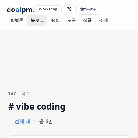
do
ai
pm
.
𝕏
Workshop
🌐
한국어
▾
방법론
블로그
랭킹
도구
작품
소개
TAG · 태그
#
vibe coding
← 전체 태그
· 총 6편