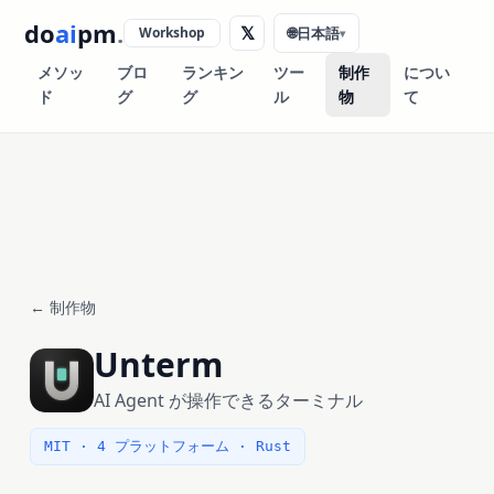
do
ai
pm
.
𝕏
Workshop
🌐
日本語
▾
メソッ
ブロ
ランキン
ツー
制作
につい
ド
グ
グ
ル
物
て
← 制作物
Unterm
AI Agent が操作できるターミナル
MIT · 4 プラットフォーム · Rust