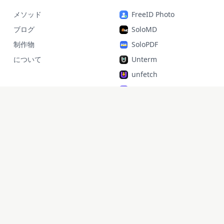
メソッド
FreeID Photo
ブログ
SoloMD
制作物
SoloPDF
について
Unterm
unfetch
StoryAlter
Unflick
Ziplark
To Be Free
jr Quant
SoloPic
承运命理