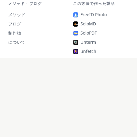
メソッド · ブログ
この方法で作った製品
メソッド
FreeID Photo
ブログ
SoloMD
制作物
SoloPDF
について
Unterm
unfetch
StoryAlter
Unflick
Ziplark
To Be Free
jr Quant
SoloPic
承运命理