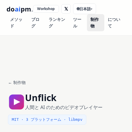
do
ai
pm
.
𝕏
Workshop
🌐
日本語
▾
メソッ
ブロ
ランキン
ツー
制作
につい
ド
グ
グ
ル
物
て
← 制作物
Unflick
人間と AI のためのビデオプレイヤー
MIT · 3 プラットフォーム · libmpv