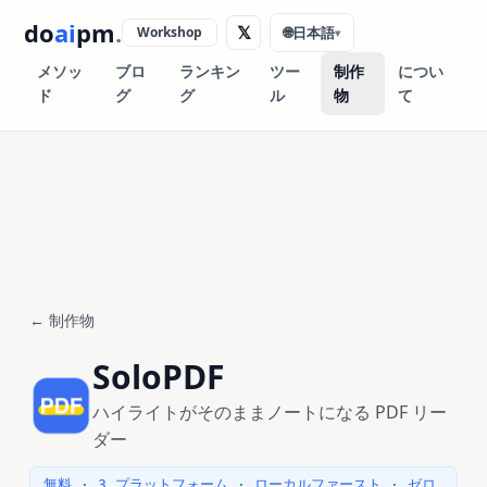
do
ai
pm
.
𝕏
Workshop
🌐
日本語
▾
メソッ
ブロ
ランキン
ツー
制作
につい
ド
グ
グ
ル
物
て
← 制作物
SoloPDF
ハイライトがそのままノートになる PDF リー
ダー
無料 · 3 プラットフォーム · ローカルファースト · ゼロ