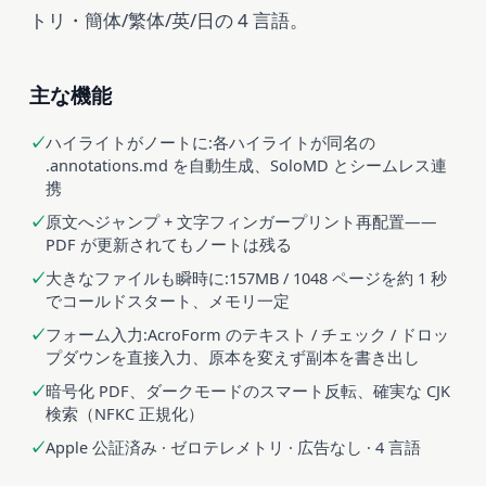
トリ・簡体/繁体/英/日の 4 言語。
主な機能
ハイライトがノートに:各ハイライトが同名の
.annotations.md を自動生成、SoloMD とシームレス連
携
原文へジャンプ + 文字フィンガープリント再配置——
PDF が更新されてもノートは残る
大きなファイルも瞬時に:157MB / 1048 ページを約 1 秒
でコールドスタート、メモリ一定
フォーム入力:AcroForm のテキスト / チェック / ドロッ
プダウンを直接入力、原本を変えず副本を書き出し
暗号化 PDF、ダークモードのスマート反転、確実な CJK
検索（NFKC 正規化）
Apple 公証済み · ゼロテレメトリ · 広告なし · 4 言語