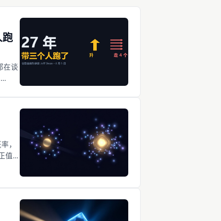
人跑
人都在谈
了
ean
这 27
的是，
概率，
正值