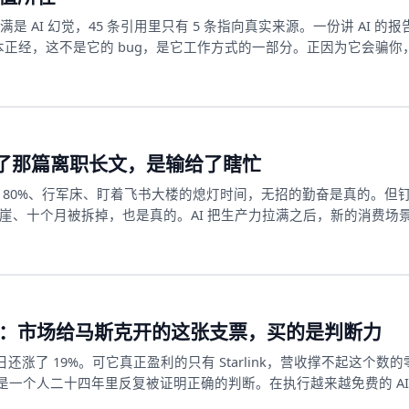
出满是 AI 幻觉，45 条引用里只有 5 条指向真实来源。一份讲 AI 的
得一本正经，这不是它的 bug，是它工作方式的一部分。正因为它会骗你
而想把这件事做省、做快，你反而必须用最好的 AI。
了那篇离职长文，是输给了瞎忙
 拉到 80%、行军床、盯着飞书大楼的熄灯时间，无招的勤奋是真的。但
断崖、十个月被拆掉，也是真的。AI 把生产力拉满之后，新的消费场
找到。这不只是一个人的失败，是一个时代的成功公式集体失效。而
坑。
 万亿上市：市场给马斯克开的这张支票，买的是判断力
，首日还涨了 19%。可它真正盈利的只有 Starlink，营收撑不起这个数
一个人二十四年里反复被证明正确的判断。在执行越来越免费的 AI
唯一还在升值的东西上。