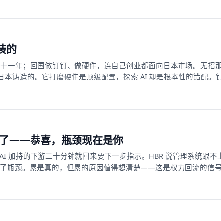
装的
一待十一年；回国做钉钉、做硬件，连自己创业都面向日本市场。无招
本铸造的。它打磨硬件是顶级配置，探索 AI 却是根本性的错配。
累了——恭喜，瓶颈现在是你
I 加持的下游二十分钟就回来要下一步指示。HBR 说管理系统跟不上 
经理成了瓶颈。累是真的，但累的原因值得想清楚——这是权力回流的信