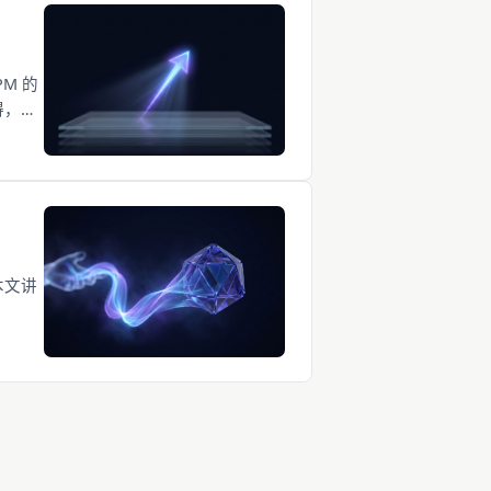
M 的
碍，是
本文讲