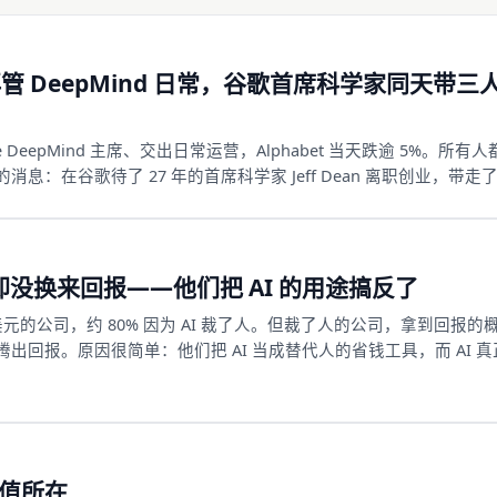
再管 DeepMind 日常，谷歌首席科学家同天带三
e DeepMind 主席、交出日常运营，Alphabet 当天跌逾 5%。所有
：在谷歌待了 27 年的首席科学家 Jeff Dean 离职创业，带走
riol Vinyals。Sanjay 这个名字中文互联网上没什么存在感，可他和 Jeff D
enior Fellow，两人趴在同一台电脑前写了二十多年代码。Jeff Dean 
歌第一套广告系统、MapReduce、BigTable、Spanner、
目。这套操作系统的前提是你有时间造底座——而谷歌刚刚把时钟调快了。更怪
，却没换来回报——他们把 AI 的用途搞反了
要卖云给他。
10 亿美元的公司，约 80% 因为 AI 裁了人。但裁了人的公司，拿到回报的
回报。原因很简单：他们把 AI 当成替代人的省钱工具，而 AI 真
本砍掉，砍掉的恰恰是产生回报的那部分。
价值所在