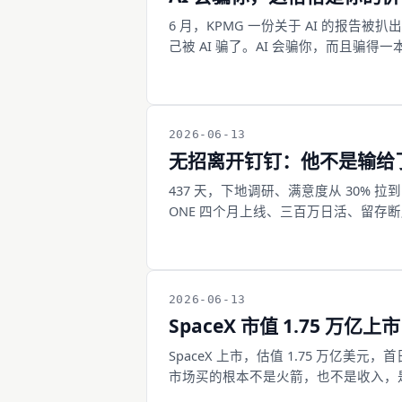
6 月，KPMG 一份关于 AI 的报告被扒
己被 AI 骗了。AI 会骗你，而且骗
负责识破、校验、签字的人才不可替代。
2026-06-13
无招离开钉钉：他不是输给
437 天，下地调研、满意度从 30%
ONE 四个月上线、三百万日活、留存
有出现，人机协作的最佳路径谁都还没
忙，是这个时代给产品经理挖的第一个
2026-06-13
SpaceX 市值 1.75
SpaceX 上市，估值 1.75 万亿美元
市场买的根本不是火箭，也不是收入，是
代，这张史上最大的支票，恰好开在了