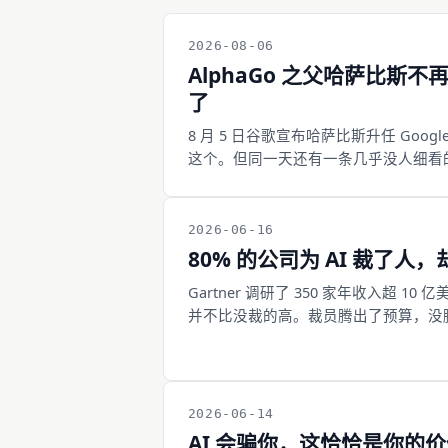
2026-08-06
AlphaGo 之父哈萨比斯不
了
8 月 5 日谷歌宣布哈萨比斯升任 Googl
这个。但同一天还有一条几乎没人细看的消息
Sanjay Ghemawat、Quoc Le 和 O
是谷歌二十多年里仅有的两个 level 11 S
年做的全是底座：搜索索引扩大 100 倍、谷
2026-06-16
TensorFlow、发起 TPU 项
80% 的公司为 AI 裁了人
谷歌没赶他走，还投了他的新公司，还
Gartner 调研了 350 家年收入超 
并不比没裁的高。裁员腾出了预算，没腾出
钱的地方，是放大人的判断。把人当成
2026-06-14
AI 会骗你，这恰恰是你的