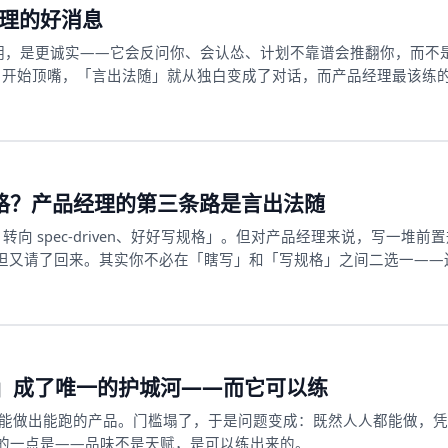
经理的好消息
化不是更聪明，是更诚实——它会反问你、会认怂、计划不靠谱会推翻你，而不
I 开始顶嘴，「言出法随」就从独白变成了对话，而产品经理最该练
改写规格？产品经理的第三条路是言出法随
已死，转向 spec-driven、好好写规格」。但对产品经理来说，写一堆前
D 负担又请了回来。其实你不必在「瞎写」和「写规格」之间二选一——
」成了唯一的护城河——而它可以练
人都能做出能跑的产品。门槛塌了，于是问题变成：既然人人都能做，
的一点是——品味不是天赋，是可以练出来的。