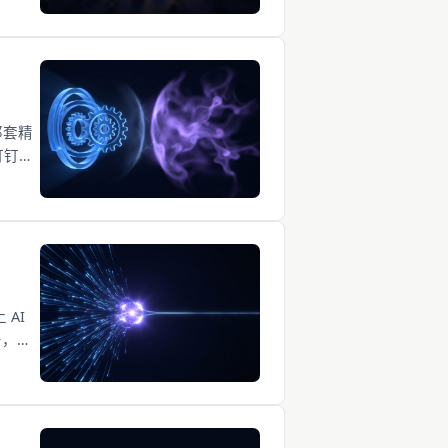
那套精
钉钉失
AI
号，也