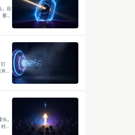
报告，自
，那个
钉钉
景并没
瞎
的零头。
 时