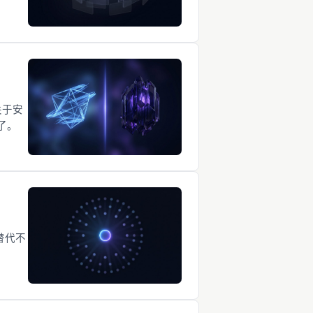
关于安
了。
替代不