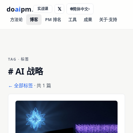
do
ai
pm
.
𝕏
实战课
🌐
简体中文
▾
方法论
博客
PM 排名
工具
成果
关于·支持
TAG · 标签
#
AI 战略
← 全部标签
· 共 1 篇