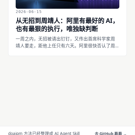
2026-06-15
从无招到周靖人：阿里有最好的 AI，
也有最狠的执行，唯独缺判断
一周之内，无招被请出钉钉，又传出首席科学家周
靖人要走，距他上任只有六天。阿里很快否认了周
靖人的传闻，但今年通义团队核心一个接一个离开
是实打实的。把这些放在一起看，会发现一件反常
的事：阿里拥有中国最强的 AI 模型，也拥有最不要
命的执行文化，可它的技术骨干和产品主帅都在流
失。问题不在技术，不在执行，在那个谁都补不上
的位置：判断。
doaipm 方法已经整理成 AI Agent Skill
去 GitHub 看看 →