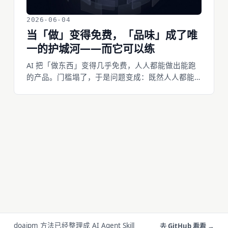
2026-06-04
当「做」变得免费，「品味」成了唯
一的护城河——而它可以练
AI 把「做东西」变得几乎免费，人人都能做出能跑
的产品。门槛塌了，于是问题变成：既然人人都能
做，凭什么是你做得好？答案是品味。而最反常识
的一点是——品味不是天赋，是可以练出来的。
doaipm 方法已经整理成 AI Agent Skill
去 GitHub 看看 →