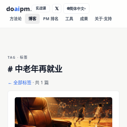
do
ai
pm
.
𝕏
实战课
🌐
简体中文
▾
方法论
博客
PM 排名
工具
成果
关于·支持
TAG · 标签
#
中老年再就业
← 全部标签
· 共 1 篇