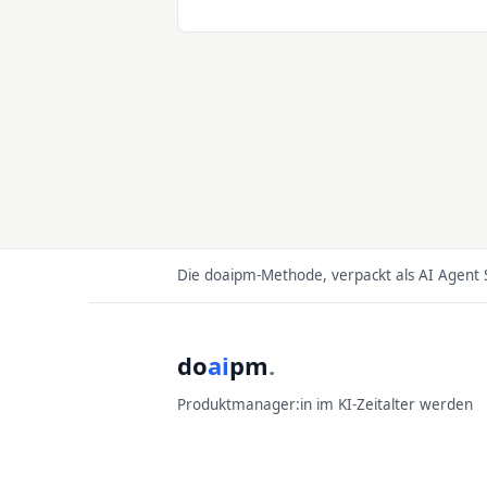
kauft, sind weder Raketen noch Erlöse
immer wieder als richtig erwiesen hat.
wurde der größte Scheck der Geschicht
Die doaipm-Methode, verpackt als AI Agent S
do
ai
pm
.
Produktmanager:in im KI-Zeitalter werden