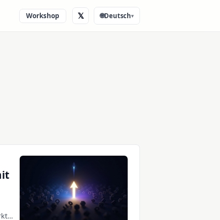
𝕏
Workshop
🌐
Deutsch
▾
it
rkt