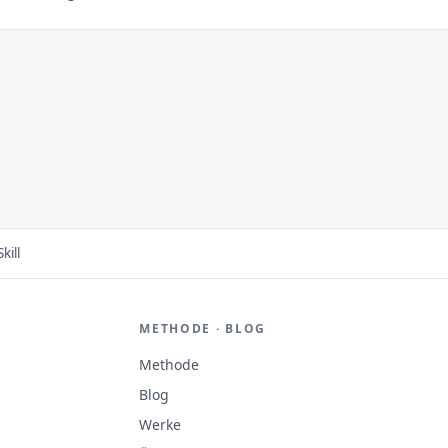
, sondern das Urteil eines Mannes, das sich über vierundzwanzig 
 In einem KI-Zeitalter, in dem Ausführung fast nichts mehr kostet
e genau auf das Einzige ausgestellt, das noch im Wert steigt.
kill
METHODE · BLOG
Methode
Blog
Werke